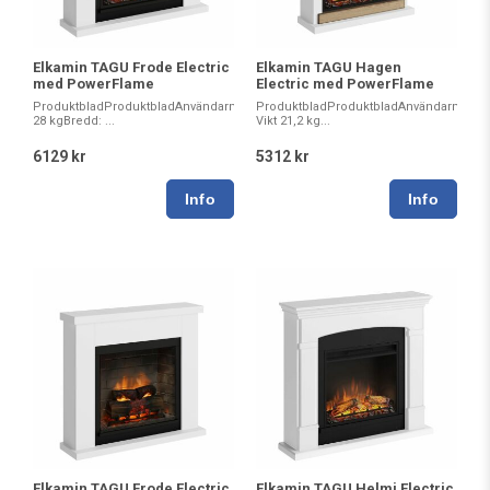
Elkamin TAGU Frode Electric
Elkamin TAGU Hagen
med PowerFlame
Electric med PowerFlame
ProduktbladProduktbladAnvändarmanualInstallationsmanualMåttVikt:
ProduktbladProduktbladAnvändarmanualI
28 kgBredd: ...
Vikt 21,2 kg...
6129 kr
5312 kr
Elkamin TAGU Frode Electric
Elkamin TAGU Helmi Electric