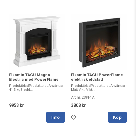
Elkamin TAGU Magna
Elkamin TAGU PowerFlame
Electric med PowerFlame
elektrisk eldstad
ProduktbladProduktbladAnvändarmanualInstallationsmanualMåttVikt:
ProduktbladProduktbladAnvändarmanual
41,3 kgBredd...
Mått Vikt: Vikt: ...
Art nr. 23PF1A
9953 kr
3808 kr
Köp