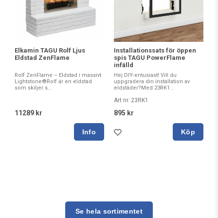
Elkamin TAGU Rolf Ljus
Installationssats för öppen
Eldstad ZenFlame
spis TAGU PowerFlame
infälld
Rolf ZenFlame – Eldstad i massivt
Hej DIY-entusiast! Vill du
Lightstone®Rolf är en eldstad
uppgradera din installation av
som skiljer s...
eldstäder?Med 23RK1...
Art nr. 23RK1
11289 kr
895 kr
Köp
Se hela sortimentet