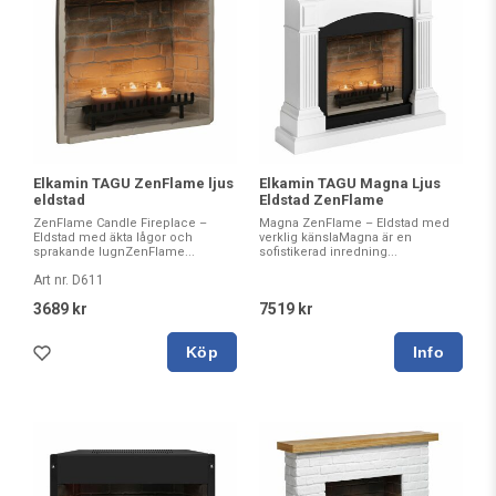
Elkamin TAGU ZenFlame ljus
Elkamin TAGU Magna Ljus
eldstad
Eldstad ZenFlame
ZenFlame Candle Fireplace –
Magna ZenFlame – Eldstad med
Eldstad med äkta lågor och
verklig känslaMagna är en
sprakande lugnZenFlame...
sofistikerad inredning...
Art nr. D611
3689 kr
7519 kr
Köp