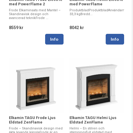
med PowerFlame 2
med PowerFlame
Frode Elkaminsats med Mantel –
ProduktbladProduktbladAnvändarmanualI
Skandinavisk design och
33,3 kgBredd...
avancerad teknikFrode ...
8559 kr
8042 kr
Elkamin TAGU Frode Ljus
Elkamin TAGU Helmi Ljus
Eldstad ZenFlame
Eldstad ZenFlame
Frode – Skandinavisk design med
Helmi – En stilren och
äkta levande känslaFrode är en
stämningsfull eldstad med