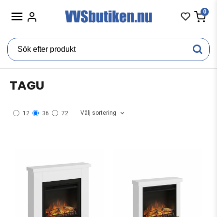
0
TAGU
Välj sortering
12
36
72