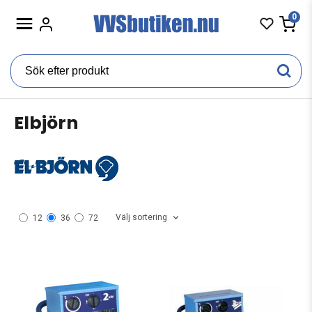
0
Elbjörn
Välj sortering
12
36
72