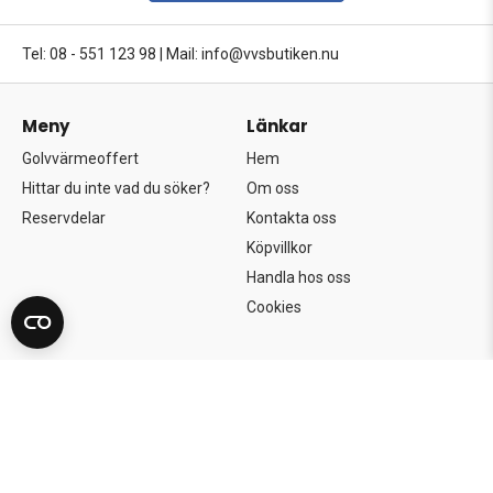
Tel: 08 - 551 123 98
|
Mail: info@vvsbutiken.nu
Meny
Länkar
Golvvärmeoffert
Hem
Hittar du inte vad du söker?
Om oss
Reservdelar
Kontakta oss
Köpvillkor
Handla hos oss
Cookies
Copyright©2026 Södertörns Bygg & VVS AB.
Alla rättigheter förbehållna.