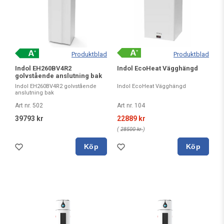
Produktblad
Produktblad
Indol EH260BV4R2
Indol EcoHeat Vägghängd
golvstående anslutning bak
Indol EH260BV4R2 golvstående
Indol EcoHeat Vägghängd
anslutning bak
Art nr. 502
Art nr. 104
39793 kr
22889 kr
(
28500 kr
)
Köp
Köp