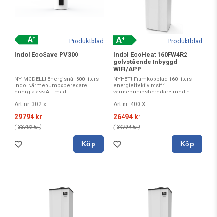
Produktblad
Produktblad
Indol EcoSave PV300
Indol EcoHeat 160FW4R2
golvstående Inbyggd
WIFI/APP
NY MODELL! Energisnål 300 liters
NYHET! Framkopplad 160 liters
Indol värmepumpsberedare
energieffektiv rostfri
energiklass A+ med...
värmepumpsberedare med n...
Art nr. 302 x
Art nr. 400 X
29794 kr
26494 kr
(
33793 kr
)
(
34794 kr
)
Köp
Köp