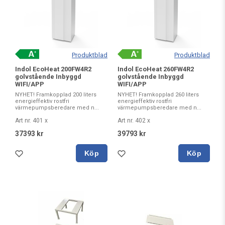
Produktblad
Produktblad
Indol EcoHeat 200FW4R2
Indol EcoHeat 260FW4R2
golvstående Inbyggd
golvstående Inbyggd
WIFI/APP
WIFI/APP
NYHET! Framkopplad 200 liters
NYHET! Framkopplad 260 liters
energieffektiv rostfri
energieffektiv rostfri
värmepumpsberedare med n...
värmepumpsberedare med n...
Art nr. 401 x
Art nr. 402 x
37393 kr
39793 kr
Köp
Köp