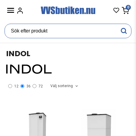
0
INDOL
Välj sortering
12
36
72