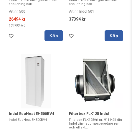
Indol EH160BV4R2 golvstående
Indol EH200BV4R2 golvstående
anslutning bak
anslutning bak
Art nr. 500
Art nr. Indol 501
26494 kr
37394 kr
(
34793 kr
)
Köp
Köp
Indol EcoHeat EH500BV4
Filterbox FLK125 Indol
Indol EcoHeat EH500BV4
Filterbox FLK125Art nr: 911 Håll din
Indol värmepumpsberedare ren
och effekt...