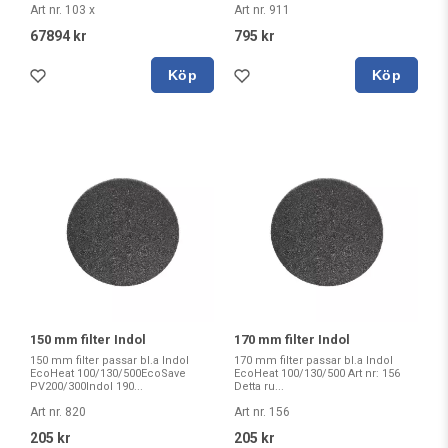
Art nr. 103 x
Art nr. 911
67894 kr
795 kr
Köp
Köp
150 mm filter Indol
170 mm filter Indol
150 mm filter passar bl.a Indol
170 mm filter passar bl.a Indol
EcoHeat 100/130/500EcoSave
EcoHeat 100/130/500 Art nr: 156
PV200/300Indol 190...
Detta ru...
Art nr. 820
Art nr. 156
205 kr
205 kr