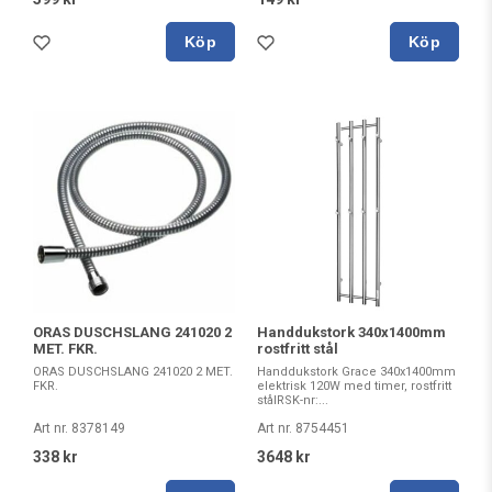
Köp
Köp
ORAS DUSCHSLANG 241020 2
Handdukstork 340x1400mm
MET. FKR.
rostfritt stål
ORAS DUSCHSLANG 241020 2 MET.
Handdukstork Grace 340x1400mm
FKR.
elektrisk 120W med timer, rostfritt
stålRSK-nr:...
Art nr. 8378149
Art nr. 8754451
338 kr
3648 kr