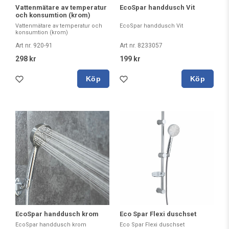
Vattenmätare av temperatur
EcoSpar handdusch Vit
och konsumtion (krom)
Vattenmätare av temperatur och
EcoSpar handdusch Vit
konsumtion (krom)
Art nr. 920-91
Art nr. 8233057
298 kr
199 kr
Köp
Köp
EcoSpar handdusch krom
Eco Spar Flexi duschset
EcoSpar handdusch krom
Eco Spar Flexi duschset