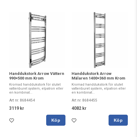
Handdukstork Arrow Vättern
Handdukstork Arrow
990×500 mm Krom
Mälaren 1400×360 mm Krom
Kromad handdukstork för slutet
Kromad handdukstork för slutet
vattenburet system, elpatron eller
vattenburet system, elpatron eller
en kombinat...
en kombinat...
Art nr. 8684454
Art nr. 8684455
3119 kr
4082 kr
Köp
Köp