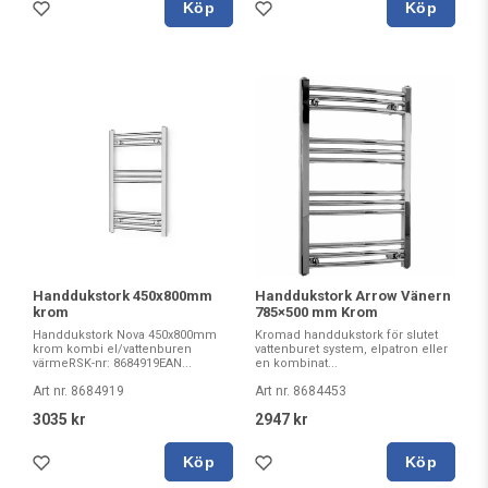
Köp
Köp
Handdukstork 450x800mm
Handdukstork Arrow Vänern
krom
785×500 mm Krom
Handdukstork Nova 450x800mm
Kromad handdukstork för slutet
krom kombi el/vattenburen
vattenburet system, elpatron eller
värmeRSK-nr: 8684919EAN...
en kombinat...
Art nr. 8684919
Art nr. 8684453
3035 kr
2947 kr
Köp
Köp