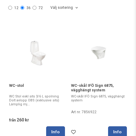
Välj sortering
12
36
72
WC-stol
WC-skål IFÖ Sign 6875,
vägghängt system
WC Stol exkl sits 3/6 L spolning
WC-skål IFÖ Sign 6875, vägghängt
Dolt avlopp OBS (exklusive sits)
system
Lämplig mj...
Art nr. 7856922
260 kr
från