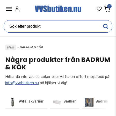
0
BADRUM & KÖK
Hem
»
Några produkter från BADRUM
& KÖK
Hittar du inte vad du söker eller vill ha en offert mejla oss på
info@vvsbutiken.nu
så hjälper vi dig!
Avfallskvarnar
Badkar
Badrumsmöb