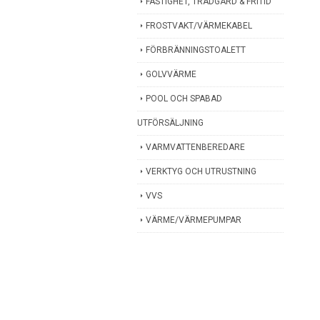
FASTIGHET, TRÄDGÅRD & FRITID
FROSTVAKT/VÄRMEKABEL
FÖRBRÄNNINGSTOALETT
GOLVVÄRME
POOL OCH SPABAD
UTFÖRSÄLJNING
VARMVATTENBEREDARE
VERKTYG OCH UTRUSTNING
VVS
VÄRME/VÄRMEPUMPAR