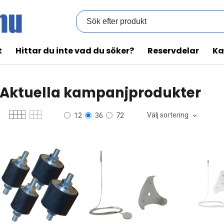
t
Hittar du inte vad du söker?
Reservdelar
Ka
Aktuella kampanjprodukter
Välj sortering
12
36
72