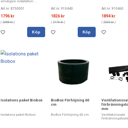
smidigare installation....
Art nr. 8750001
Art nr. 910440
Art nr. 910460
1796 kr
1826 kr
1894 kr
(
2088 kr
)
(
2176 kr
)
(
2260 kr
)
Köp
Köp
Isolations paket Biobox
BioBox Förhöjning 60
Ventilationssa
cm
förbränningsto
mm
Isolations paket Biobox
BioBox Förhöjning 60 cm
Ventilationssats
förbränningstoal