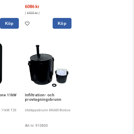
6086 kr
(
6505 kr
)
Köp
Köp
 one 11kW
Infiltration- och
provtagningsbrunn
e 11kW T2S
Utsläppsbrunn KK600 Biobox
Art nr. 910800