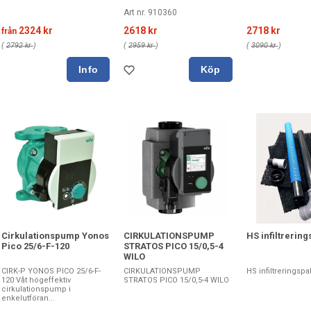
Art nr. 910360
2324 kr
2618 kr
2718 kr
från
(
2792 kr
)
(
2959 kr
)
(
3090 kr
)
Köp
Cirkulationspump Yonos
CIRKULATIONSPUMP
HS infiltrerin
Pico 25/6-F-120
STRATOS PICO 15/0,5-4
WILO
CIRK-P YONOS PICO 25/6-F-
CIRKULATIONSPUMP
HS infiltreringspa
120 Våt högeffektiv
STRATOS PICO 15/0,5-4 WILO
cirkulationspump i
enkelutföran...