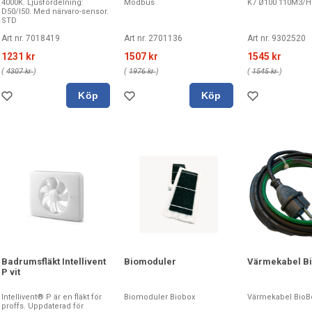
4000K. Ljusfördelning:
Modbus
K7 Ø100 110M3/H
D50/I50. Med närvaro-sensor.
STD
Art nr. 7018419
Art nr. 2701136
Art nr. 9302520
1231 kr
1507 kr
1545 kr
(
4307 kr
)
(
1976 kr
)
(
1545 kr
)
Köp
Köp
Badrumsfläkt Intellivent
Biomoduler
Värmekabel B
P vit
Intellivent® P är en fläkt för
Biomoduler Biobox
Värmekabel BioB
proffs. Uppdaterad för