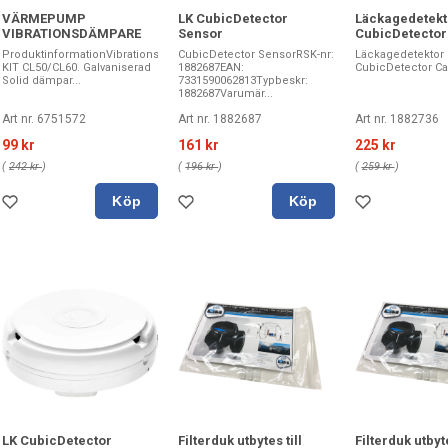
VÄRMEPUMP
LK CubicDetector
Läckagedetekt
VIBRATIONSDÄMPARE
Sensor
CubicDetector
ProduktinformationVibrationsdämpare
CubicDetector SensorRSK-nr:
Läckagedetektor
KIT CL50/CL60. Galvaniserad
1882687EAN:
CubicDetector Ca
Solid dämpar...
7331590062813Typbeskr:
1882687Varumär...
Art nr. 6751572
Art nr. 1882687
Art nr. 1882736
99 kr
161 kr
225 kr
(
242 kr
)
(
196 kr
)
(
259 kr
)
Köp
Köp
LK CubicDetector
Filterduk utbytes till
Filterduk utbyte