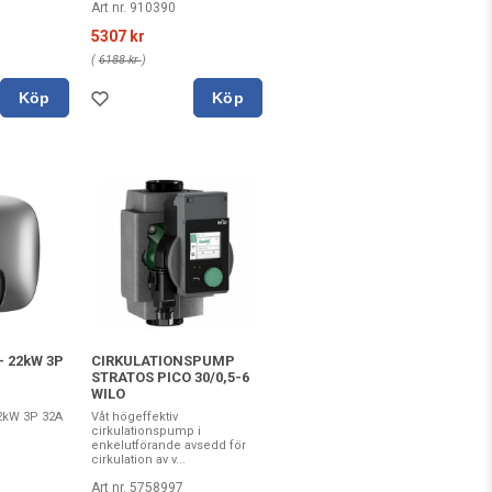
Art nr. 910390
5307 kr
(
6188 kr
)
Köp
Köp
- 22kW 3P
CIRKULATIONSPUMP
STRATOS PICO 30/0,5-6
WILO
2kW 3P 32A
Våt högeffektiv
cirkulationspump i
enkelutförande avsedd för
cirkulation av v...
Art nr. 5758997