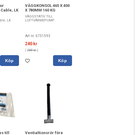
or
VÄGGKONSOL 465 X 400
 Cable, LK
X 780MM 160 KG
VÄGGSTATIV TILL
ble, LK
LUFTVÄRMEPUMP
Art nr. 6751593
240 kr
(
288 kr
)
Köp
Köp
s till
Ventialtionsrör före