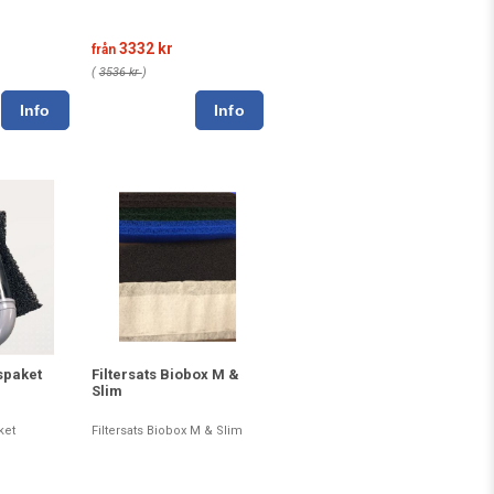
3332 kr
från
(
3536 kr
)
gspaket
Filtersats Biobox M &
Slim
ket
Filtersats Biobox M & Slim