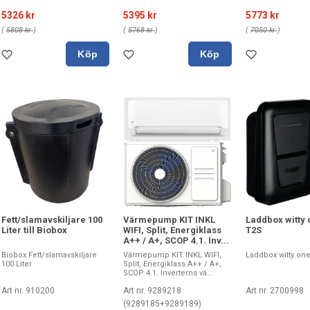
5326 kr
5395 kr
5773 kr
(
5808 kr
)
(
5768 kr
)
(
7050 kr
)
Köp
Köp
Fett/slamavskiljare 100
Värmepump KIT INKL
Laddbox witty
Liter till Biobox
WIFI, Split, Energiklass
T2S
A++ / A+, SCOP 4.1. Inv...
Biobox Fett/slamavskiljare
Värmepump KIT INKL WIFI,
Laddbox witty on
100 Liter
Split, Energiklass A++ / A+,
SCOP 4.1. Inverterns vä...
Art nr. 910200
Art nr. 9289218
Art nr. 2700998
(9289185+9289189)