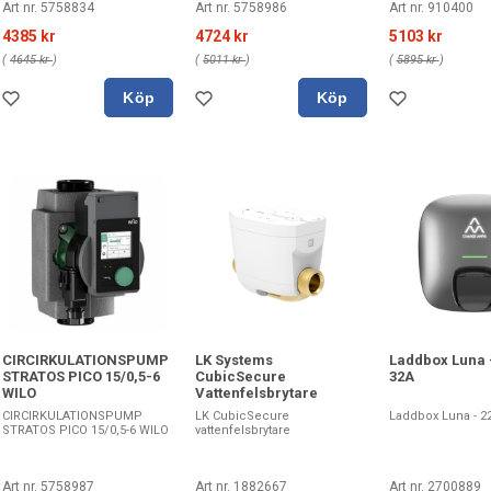
Art nr. 5758834
Art nr. 5758986
Art nr. 910400
4385 kr
4724 kr
5103 kr
(
4645 kr
)
(
5011 kr
)
(
5895 kr
)
Köp
Köp
CIRCIRKULATIONSPUMP
LK Systems
Laddbox Luna 
STRATOS PICO 15/0,5-6
CubicSecure
32A
WILO
Vattenfelsbrytare
CIRCIRKULATIONSPUMP
LK CubicSecure
Laddbox Luna - 2
STRATOS PICO 15/0,5-6 WILO
vattenfelsbrytare
Art nr. 5758987
Art nr. 1882667
Art nr. 2700889