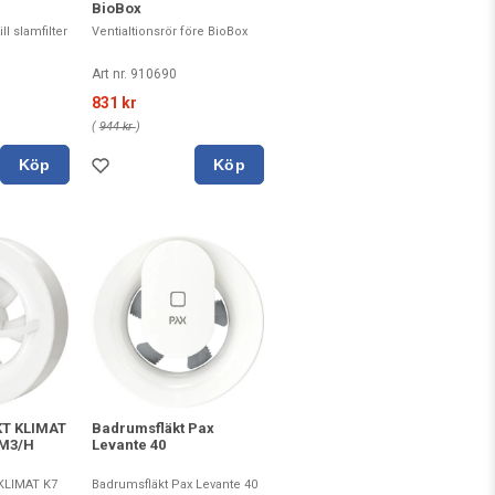
BioBox
ll slamfilter
Ventialtionsrör före BioBox
Art nr. 910690
831 kr
(
944 kr
)
Köp
Köp
T KLIMAT
Badrumsfläkt Pax
0M3/H
Levante 40
LIMAT K7
Badrumsfläkt Pax Levante 40