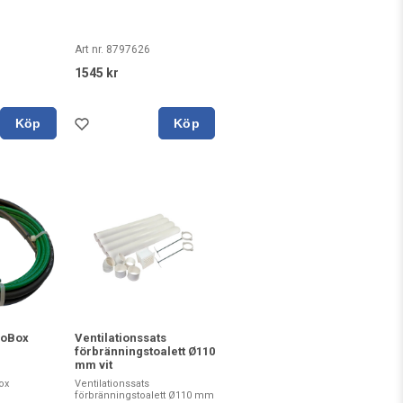
Art nr. 8797626
1545 kr
Köp
Köp
ioBox
Ventilationssats
förbränningstoalett Ø110
mm vit
ox
Ventilationssats
förbränningstoalett Ø110 mm