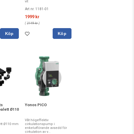
vit
Art nr. 1181-01
1999 kr
(
2149 kr
)
Köp
Köp
ts
Yonos PICO
alett Ø110
Våt högeffektiv
ett Ø110 mm
cirkulationspump i
enkelutförande avsedd för
cirkulation av v...