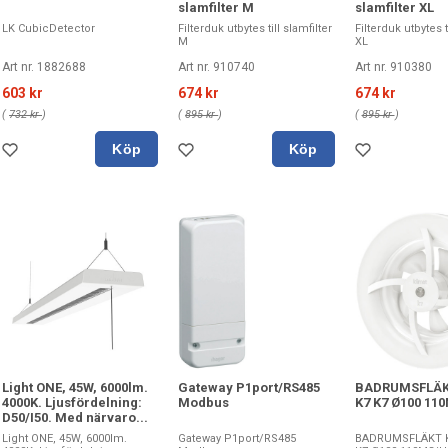
slamfilter M
slamfilter XL
LK CubicDetector
Filterduk utbytes till slamfilter
Filterduk utbytes ti
M
XL
Art nr. 1882688
Art nr. 910740
Art nr. 910380
603 kr
674 kr
674 kr
(
732 kr
)
(
895 kr
)
(
895 kr
)
Köp
Köp
Light ONE, 45W, 6000lm.
Gateway P1port/RS485
BADRUMSFLÄK
4000K. Ljusfördelning:
Modbus
K7 K7 Ø100 11
D50/I50. Med närvaro...
Light ONE, 45W, 6000lm.
Gateway P1port/RS485
BADRUMSFLÄKT K