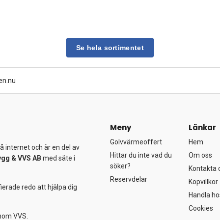
Se hela sortimentet
en.nu
Meny
Länkar
Golvvärmeoffert
Hem
 internet och är en del av
Hittar du inte vad du
Om oss
ygg &
VVS AB
med säte i
söker?
Kontakta 
Reservdelar
Köpvillkor
ierade redo att hjälpa dig
Handla ho
Cookies
 inom VVS.