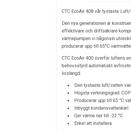
CTC EcoAir 408 vår tystaste Luft
Den nya generationen är konstruera
effektivare och driftsäkrare kompr
värmepumpen vi någonsin utveckla
producerar upp till 65°C varmvatt
CTC EcoAir 400 överför luftens ene
behovsstyrd automatiskt avfrostni
livslängd.
Den tystaste luft/vatten v
Högsta verkningsgrad: COP
Producerar upp till 65 °C va
Inbyggt kondensvattenkärl
Ger värme ner till -22 °C
Enkel att installera.