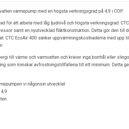
/vatten värmepump med en högsta verkningsgrad på 4,9 i COP.
d för att arbeta med låg ljudnivå och högsta verkningsgrad. CTC 
essor samt en nyutvecklad fläktkonstruktion. Detta gör den till d
t. CTC EcoAir 400 sänker uppvärmningskostnaderna med upp till 
en
rgi till värme och varmvatten och kräver inga borrhål eller sling
ng som minskar avfrostningstillfällena till ett minimum. Detta g
ärmepumpen vi någonsin utvecklat
 4,9
tten