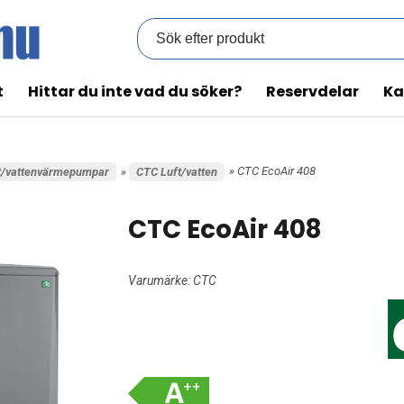
t
Hittar du inte vad du söker?
Reservdelar
Ka
» CTC EcoAir 408
t/vattenvärmepumpar
»
CTC Luft/vatten
CTC EcoAir 408
Varumärke:
CTC