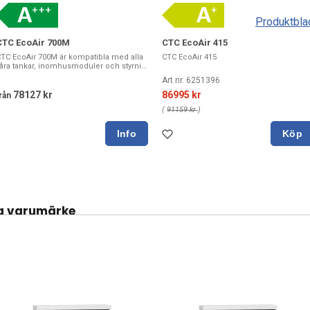
Produktbla
CTC EcoAir 700M
CTC EcoAir 415
TC EcoAir 700M är kompatibla med alla
CTC EcoAir 415
åra tankar, inomhusmoduler och styrni...
Art nr. 6251396
78127 kr
86995 kr
rån
(
91159 kr
)
Köp
a varumärke