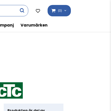
(0)
mpanj
Varumärken
Produkten är del av