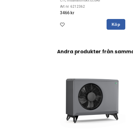
CTC Installationskit EcoAir
Art nr. 6212362
3466 kr
Köp
Andra produkter från samma