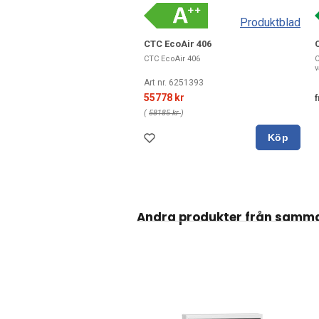
Produktblad
CTC EcoAir 406
CTC EcoAir 406
C
v
Art nr. 6251393
55778 kr
f
(
58185 kr
)
Köp
Andra produkter från samm