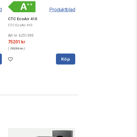
d
Produktblad
CTC EcoAir 410
CTC EcoAir 410
Art nr. 6251395
75201 kr
(
78295 kr
)
Köp