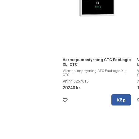
Värmepumpstyrning CTC EcoLogic
XL, CTC
L
Värmepumpstyrning CTC EcoLogic XL,
V
CTC
Art nr. 6257015
A
20240 kr
Köp