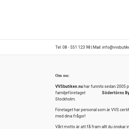
Tel: 08 - 551 123 98
|
Mail: info@vvsbutik
Om oss:
VVSbutiken.nu
har funnits sedan 2005 på
familjeföretaget
Södertörns B
Stockholm.
Företaget har personal som är VVS certif
med dina frågor!
Vårt motto är att få fram allt du önskar