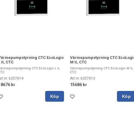
Värmepumpstyrning CTC EcoLogic
Värmepumpstyrning CTC EcoLogi
 II, CTC
M II, CTC
ärmepumpstyrning CTC EcoLogic L II,
Värmepumpstyrning CTC EcoLogic M II,
CTC
CTC
rt nr. 6257014
Art nr. 6257013
18676 kr
15686 kr
Köp
Köp