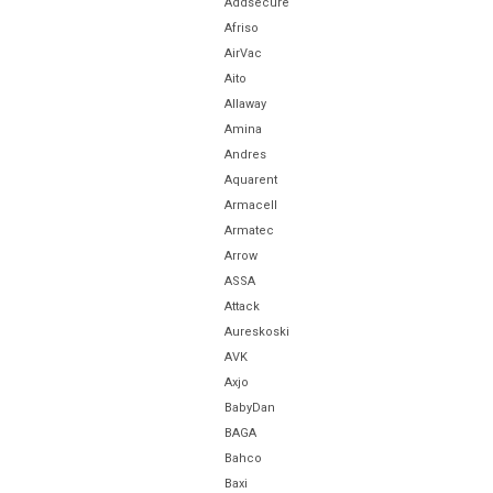
Addsecure
Afriso
AirVac
Aito
Allaway
Amina
Andres
Aquarent
Armacell
Armatec
Arrow
ASSA
Attack
Aureskoski
AVK
Axjo
BabyDan
BAGA
Bahco
Baxi