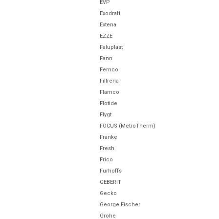
EVP
Exodraft
Extena
EZZE
Faluplast
Fann
Fernco
Filtrena
Flamco
Flotide
Flygt
FOCUS (MetroTherm)
Franke
Fresh
Frico
Furhoffs
GEBERIT
Gecko
George Fischer
Grohe