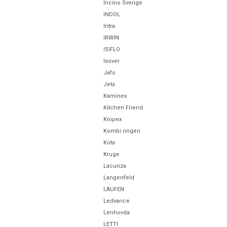
Incino Sverige
INDOL
Intra
IRWIN
ISIFLO
Isover
Jafo
Jets
Kaminex
Kitchen Friend
Knipex
Kombi ringen
Kota
Kruge
Lacunza
Langenfeld
LAUFEN
Ledvance
Lenhovda
LETTI