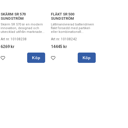
SKÄRM SR 570
FLÄKT SR 500
SUNDSTRÖM
SUNDSTRÖM
Skärm SR 570 är en modern
Lättmanövrerad batteridriven
innovation, designad och
fläkt försedd med partikel-
utvecklad utifrån marknade...
eller kombinationsfi...
Art nr. 10108238
Art nr. 10108242
6269 kr
14445 kr
Köp
Köp