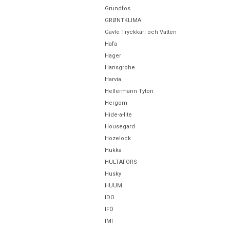
Grundfos
GRØNTKLIMA
Gävle Tryckkärl och Vatten
Hafa
Hager
Hansgrohe
Harvia
Hellermann Tyton
Hergom
Hide-a-lite
Housegard
Hozelock
Hukka
HULTAFORS
Husky
HUUM
IDO
IFÖ
IMI