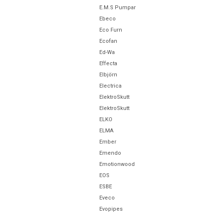
E.M.S Pumpar
Ebeco
Eco Furn
Ecofan
Ed-Wa
Effecta
Elbjörn
Electrica
ElektroSkutt
ElektroSkutt
ELKO
ELMA
Ember
Emendo
Emotionwood
EOS
ESBE
Eveco
Evopipes