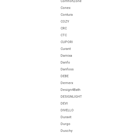
ComfortZone
Conex
Contura
COZY
CRC
CTC
CUPORI
Curant
Damixa
Danfo
Danfoss
DEBE
Demerx
Design4Bath
DESIGNLIGHT
DEVI
DIVELLO
Duravit
Durgo
Duschy