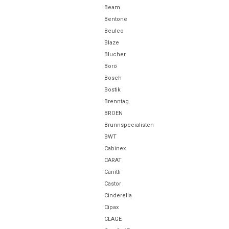
Beam
Bentone
Beulco
Blaze
Blucher
Borö
Bosch
Bostik
Brenntag
BROEN
Brunnspecialisten
BWT
Cabinex
CARAT
Cariitti
Castor
Cinderella
Cipax
CLAGE