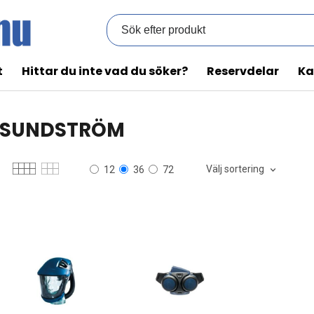
t
Hittar du inte vad du söker?
Reservdelar
Ka
SUNDSTRÖM
Välj sortering
12
36
72