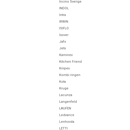
Incino Sverige
INDOL
Intra
IRWIN
ISIFLO
Isover
Jafo
Jets
Kaminex
Kitchen Friend
Knipex
Kombi ringen
Kota
Kruge
Lacunza
Langenfeld
LAUFEN
Ledvance
Lenhovda
LETTI