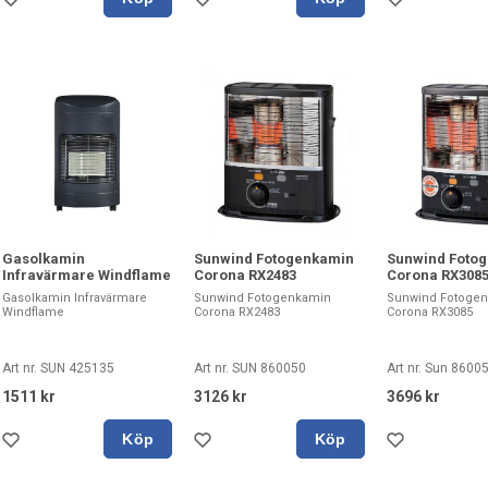
Gasolkamin
Sunwind Fotogenkamin
Sunwind Foto
Infravärmare Windflame
Corona RX2483
Corona RX308
Gasolkamin Infravärmare
Sunwind Fotogenkamin
Sunwind Fotoge
Windflame
Corona RX2483
Corona RX3085
Art nr. SUN 425135
Art nr. SUN 860050
Art nr. Sun 8600
1511 kr
3126 kr
3696 kr
Köp
Köp