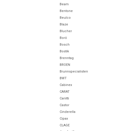
Beam
Bentone
Beulco
Blaze
Blucher
Borö
Bosch
Bostik
Brenntag
BROEN
Brunnspecialisten
BWT
Cabinex
CARAT
Cariitti
Castor
Cinderella
Cipax
CLAGE