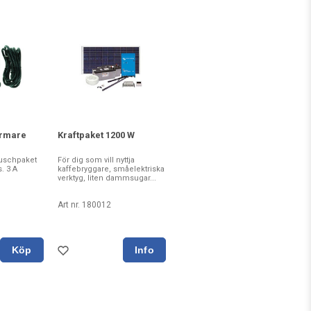
rmare
Kraftpaket 1200 W
Duschpaket
För dig som vill nyttja
. 3 A
kaffebryggare, småelektriska
verktyg, liten dammsugar...
Art nr. 180012
Köp