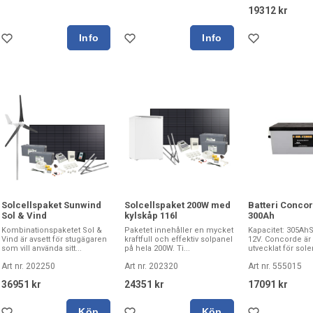
19312 kr
Solcellspaket Sunwind
Solcellspaket 200W med
Batteri Conco
Sol & Vind
kylskåp 116l
300Ah
Kombinationspaketet Sol &
Paketet innehåller en mycket
Kapacitet: 305Ah
Vind är avsett för stugägaren
kraftfull och effektiv solpanel
12V. Concorde är 
som vill använda sitt...
på hela 200W. Ti...
utvecklat för sole
Art nr. 202250
Art nr. 202320
Art nr. 555015
36951 kr
24351 kr
17091 kr
Köp
Köp