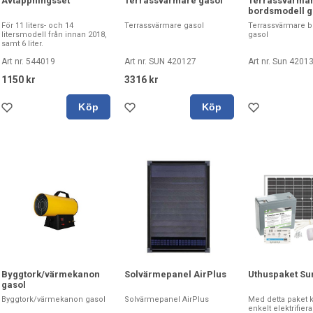
Avtappningsset
Terrassvärmare gasol
Terrassvärma
bordsmodell g
För 11 liters- och 14
Terrassvärmare gasol
Terrassvärmare 
litersmodell från innan 2018,
gasol
samt 6 liter.
Art nr. 544019
Art nr. SUN 420127
Art nr. Sun 4201
1150 kr
3316 kr
Köp
Köp
Byggtork/värmekanon
Solvärmepanel AirPlus
Uthuspaket Su
gasol
Byggtork/värmekanon gasol
Solvärmepanel AirPlus
Med detta paket 
enkelt elektrifiera 