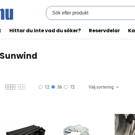
t
Hittar du inte vad du söker?
Reservdelar
Ka
Sunwind
Välj sortering
12
36
72