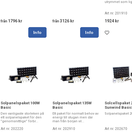
utrymmet som ligg
Art nr. 201910
1796 kr
3126 kr
1924 kr
från
från
Solpanelspaket 100W
Solpanelspaket 135W
Solcellspaket
Basic
Basic
Sunwind Basic
Den vanligaste storleken på
Ett paket för normalt behov av
Solpanelspaket 2
ett solpanelspaket för den
energi till stugan men där
”genomsnittlige” förbr...
man från början vil...
Art nr. 202220
Art nr. 202910
Art nr. 202670