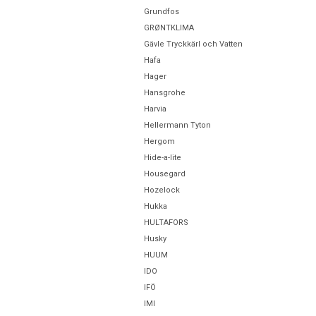
Grundfos
GRØNTKLIMA
Gävle Tryckkärl och Vatten
Hafa
Hager
Hansgrohe
Harvia
Hellermann Tyton
Hergom
Hide-a-lite
Housegard
Hozelock
Hukka
HULTAFORS
Husky
HUUM
IDO
IFÖ
IMI