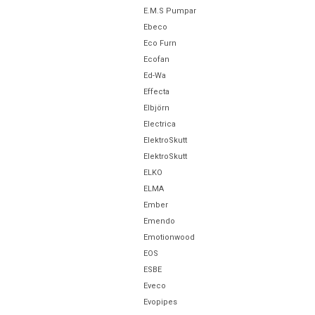
E.M.S Pumpar
Ebeco
Eco Furn
Ecofan
Ed-Wa
Effecta
Elbjörn
Electrica
ElektroSkutt
ElektroSkutt
ELKO
ELMA
Ember
Emendo
Emotionwood
EOS
ESBE
Eveco
Evopipes