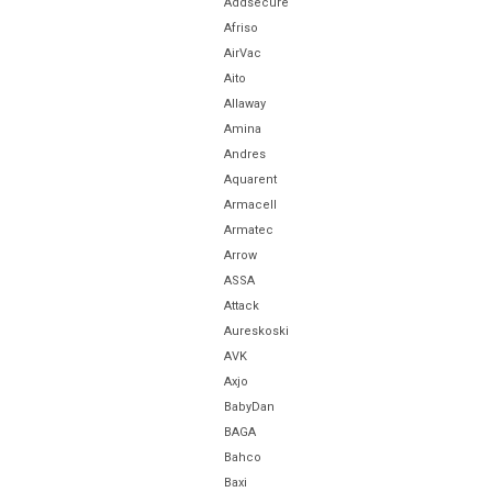
Addsecure
Afriso
AirVac
Aito
Allaway
Amina
Andres
Aquarent
Armacell
Armatec
Arrow
ASSA
Attack
Aureskoski
AVK
Axjo
BabyDan
BAGA
Bahco
Baxi