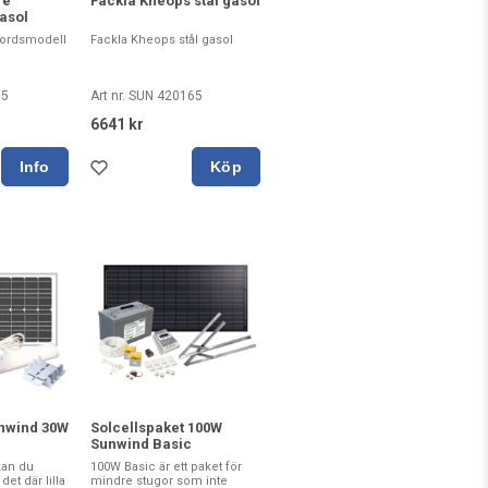
re
Fackla Kheops stål gasol
asol
bordsmodell
Fackla Kheops stål gasol
35
Art nr. SUN 420165
6641 kr
Köp
nwind 30W
Solcellspaket 100W
Sunwind Basic
kan du
100W Basic är ett paket för
det där lilla
mindre stugor som inte