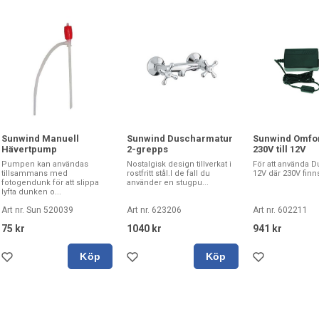
Sunwind Manuell
Sunwind Duscharmatur
Sunwind Omfo
Hävertpump
2-grepps
230V till 12V
Pumpen kan användas
Nostalgisk design tillverkat i
För att använda 
tillsammans med
rostfritt stål.I de fall du
12V där 230V finns
fotogendunk för att slippa
använder en stugpu...
lyfta dunken o...
Art nr. Sun 520039
Art nr. 623206
Art nr. 602211
75 kr
1040 kr
941 kr
Köp
Köp