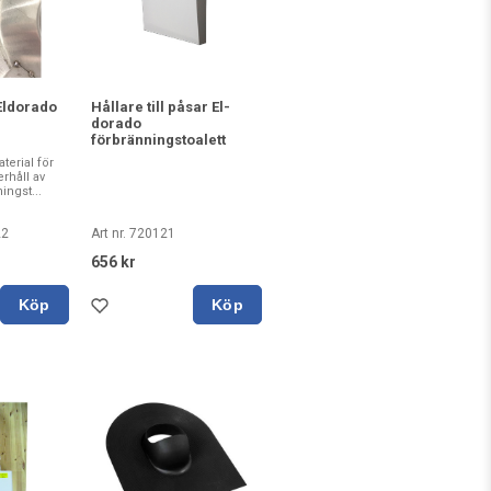
Eldorado
Hållare till påsar El-
dorado
förbränningstoalett
terial för
rhåll av
ingst...
22
Art nr. 720121
656 kr
Köp
Köp