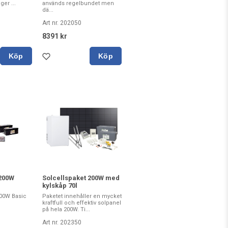
er ...
används regelbundet men
dä...
Art nr. 202050
8391 kr
Köp
Köp
 200W
Solcellspaket 200W med
kylskåp 70l
00W Basic
Paketet innehåller en mycket
kraftfull och effektiv solpanel
på hela 200W. Ti...
Art nr. 202350