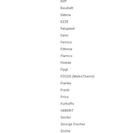
EVP
Exodraft
Extena
EZZE
Faluplast
Fann
Fernco
Filtrena
Flamco
Flotide
Flygt
FOCUS (MetroTherm)
Franke
Fresh
Frico
Furhoffs
GEBERIT
Gecko
George Fischer
Grohe