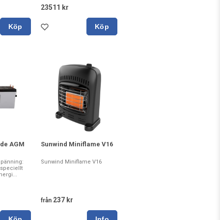
23511 kr
Köp
Köp
rde AGM
Sunwind Miniflame V16
Spänning:
Sunwind Miniflame V16
speciellt
nergi...
237 kr
från
Köp