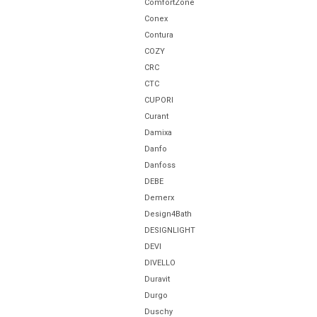
ComfortZone
Conex
Contura
COZY
CRC
CTC
CUPORI
Curant
Damixa
Danfo
Danfoss
DEBE
Demerx
Design4Bath
DESIGNLIGHT
DEVI
DIVELLO
Duravit
Durgo
Duschy