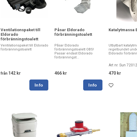
Ventilationspaket till
Påsar Eldorado
Katalytmassa 
Eldorado
förbränningstoalett
förbränningstoalett
Ventilationspaket till Eldorado
Påsar Eldorado
Utbytbart katalytma
förbränningstoalett
förbränningstoalett OBS!
regelbundet unde
Passar endast Eldorado
Eldorado förbränn
förbränningst...
Art nr. Sun 7201
142 kr
466 kr
470 kr
från