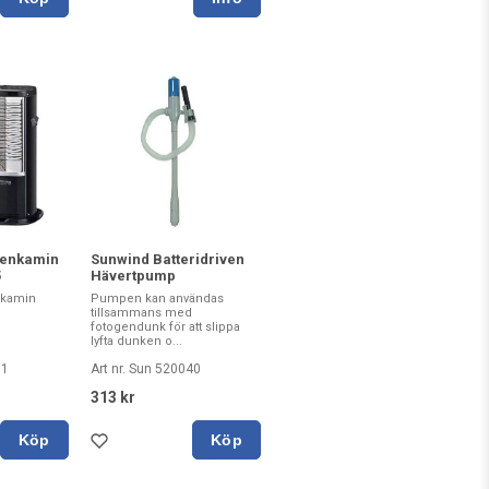
genkamin
Sunwind Batteridriven
5
Hävertpump
nkamin
Pumpen kan användas
tillsammans med
fotogendunk för att slippa
lyfta dunken o...
51
Art nr. Sun 520040
313 kr
Köp
Köp