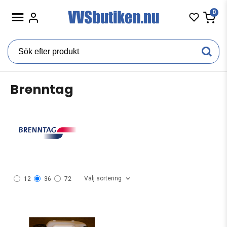
0
Brenntag
Välj sortering
12
36
72