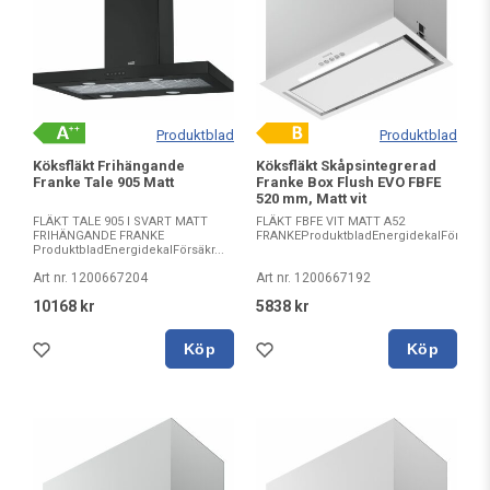
Produktblad
Produktblad
Köksfläkt Frihängande
Köksfläkt Skåpsintegrerad
Franke Tale 905 Matt
Franke Box Flush EVO FBFE
520 mm, Matt vit
FLÄKT TALE 905 I SVART MATT
FLÄKT FBFE VIT MATT A52
FRIHÄNGANDE FRANKE
FRANKEProduktbladEnergidekalFörsäkr
ProduktbladEnergidekalFörsäkr...
Art nr. 1200667204
Art nr. 1200667192
10168 kr
5838 kr
Köp
Köp