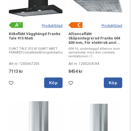
Produktblad
Produktblad
Köksfläkt Vägghängd Franke
Alliancefläkt
Tale 915 Matt
Skåpsintegrerad Franke 604
600 mm, För elektrisk ansl...
FLÄKT TALE 915 W SVART MATT
604-16, underbyggd alliance som
FRANKEProduktbladEnergidekalInstallationsmanualEU...
samarbetar med den centrala
ventilationen i f...
Art nr. 1200667205
Art nr. 1200254184
7113 kr
8454 kr
Köp
Köp