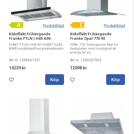
Produktblad
Produktblad
Köksfläkt Frihängande
Köksfläkt Frihängande
Franke FTLN I H45 A90
Franke Opal 770 90
FLÄKT FTLN I H45 RF/SVART GLAS
OPAL 770, frihängande fläkt för
A90ProduktbladEnergidekalAnvändarmanualAnvända...
fastigheter med möjlighet att
ansluta till en...
Art nr. 1200667201
Art nr. 1200267553
14239 kr
12098 kr
Köp
Köp