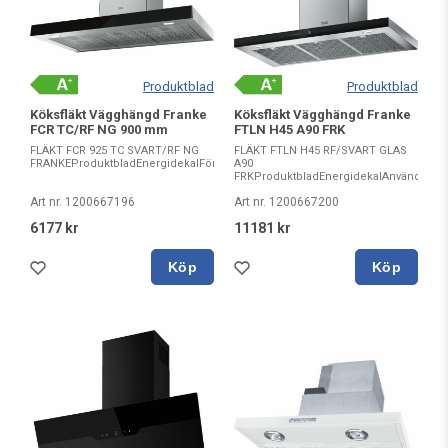
Produktblad
Produktblad
Köksfläkt Vägghängd Franke
Köksfläkt Vägghängd Franke
FCR TC/RF NG 900 mm
FTLN H45 A90 FRK
FLÄKT FCR 925 TC SVART/RF NG
FLÄKT FTLN H45 RF/SVART GLAS
FRANKEProduktbladEnergidekalFörsäkranAnvändarman...
A90
FRKProduktbladEnergidekalAnvändarman
Art nr. 1200667196
Art nr. 1200667200
6177 kr
11181 kr
Köp
Köp