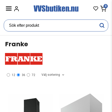
0
Franke
Välj sortering
12
36
72