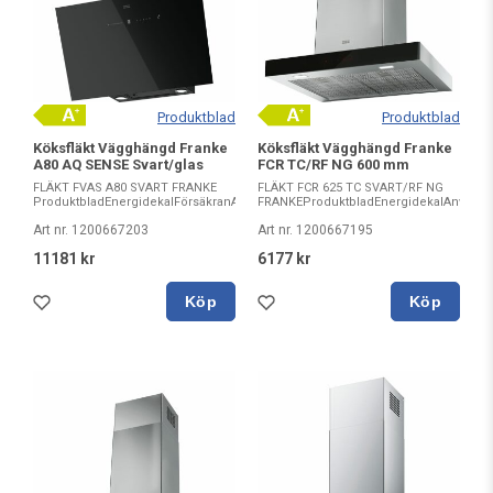
Produktblad
Produktblad
Köksfläkt Vägghängd Franke
Köksfläkt Vägghängd Franke
A80 AQ SENSE Svart/glas
FCR TC/RF NG 600 mm
FLÄKT FVAS A80 SVART FRANKE
FLÄKT FCR 625 TC SVART/RF NG
ProduktbladEnergidekalFörsäkranAnvändarmanualAnv...
FRANKEProduktbladEnergidekalAnvända
Art nr. 1200667203
Art nr. 1200667195
11181 kr
6177 kr
Köp
Köp