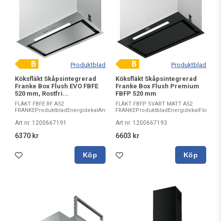
Produktblad
Produktblad
Köksfläkt Skåpsintegrerad
Köksfläkt Skåpsintegrerad
Franke Box Flush EVO FBFE
Franke Box Flush Premium
520 mm, Rostfri...
FBFP 520 mm
FLÄKT FBFE RF A52
FLÄKT FBFP SVART MATT A52
FRANKEProduktbladEnergidekalAnvändarmanualAnvändarmanualAnv...
FRANKEProduktbladEnergidekalFörsäkra
Art nr. 1200667191
Art nr. 1200667193
6370 kr
6603 kr
Köp
Köp