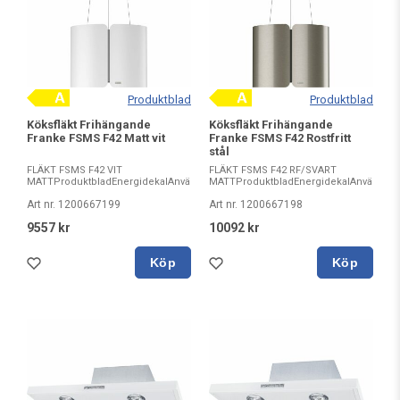
Produktblad
Produktblad
Köksfläkt Frihängande
Köksfläkt Frihängande
Franke FSMS F42 Matt vit
Franke FSMS F42 Rostfritt
stål
FLÄKT FSMS F42 VIT
FLÄKT FSMS F42 RF/SVART
MATTProduktbladEnergidekalAnvändarmanualAnvändarmanualAnvä...
MATTProduktbladEnergidekalAnvändarm
Art nr. 1200667199
Art nr. 1200667198
9557 kr
10092 kr
Köp
Köp