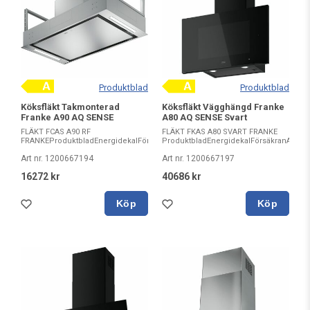
Produktblad
Produktblad
Köksfläkt Takmonterad
Köksfläkt Vägghängd Franke
Franke A90 AQ SENSE
A80 AQ SENSE Svart
FLÄKT FCAS A90 RF
FLÄKT FKAS A80 SVART FRANKE
FRANKEProduktbladEnergidekalFörsäkranAnvändarmanualAnvändar...
ProduktbladEnergidekalFörsäkranAnvän
Art nr. 1200667194
Art nr. 1200667197
16272 kr
40686 kr
Köp
Köp