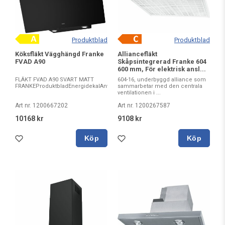
Produktblad
Produktblad
Köksfläkt Vägghängd Franke
Alliancefläkt
FVAD A90
Skåpsintegrerad Franke 604
600 mm, För elektrisk ansl...
FLÄKT FVAD A90 SVART MATT
604-16, underbyggd alliance som
FRANKEProduktbladEnergidekalAnvändarmanualAnvändarm...
sammarbetar med den centrala
ventilationen i ...
Art nr. 1200667202
Art nr. 1200267587
10168 kr
9108 kr
Köp
Köp