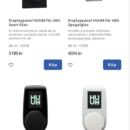
Displaypanel HUUM för UKU
Displaypanel HUUM för UKU
Svart Glas
Spegelglas
Vi rekommenderar starkt att du
HUUMs produkter tillverkas
använder rundade stenar i HUUM-
uteslutande i EstlandHUUMs
värmare för att...
bastuaggregat, styrpane...
Art nr. 13258
Art nr. 13289
3180 kr
4036 kr
Köp
Köp