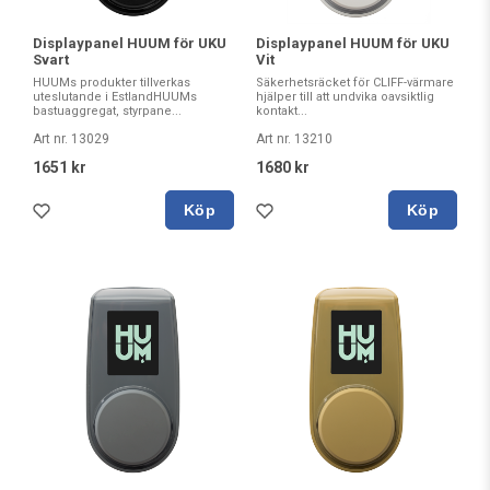
Displaypanel HUUM för UKU
Displaypanel HUUM för UKU
Svart
Vit
HUUMs produkter tillverkas
Säkerhetsräcket för CLIFF-värmare
uteslutande i EstlandHUUMs
hjälper till att undvika oavsiktlig
bastuaggregat, styrpane...
kontakt...
Art nr. 13029
Art nr. 13210
1651 kr
1680 kr
Köp
Köp