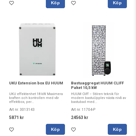
Köp
Köp
UKU Extension box EU HUUM
Bastuaggregat HUUM CLIFF
Paket 10,5 kW
UKU effektenhet 18 kW Maximera
HUUM Cliff – Stilren teknik för
kraften och kontrollen med vår
modern bastuUpplev nästa nivå av
effektbox, per...
bastubad med...
Art nr. 3013143
Art nr. 11704-P
5871 kr
24563 kr
Köp
Köp