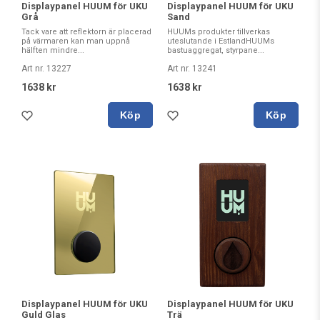
Displaypanel HUUM för UKU
Displaypanel HUUM för UKU
Grå
Sand
Tack vare att reflektorn är placerad
HUUMs produkter tillverkas
på värmaren kan man uppnå
uteslutande i EstlandHUUMs
hälften mindre...
bastuaggregat, styrpane...
Art nr. 13227
Art nr. 13241
1638 kr
1638 kr
Köp
Köp
Displaypanel HUUM för UKU
Displaypanel HUUM för UKU
Guld Glas
Trä