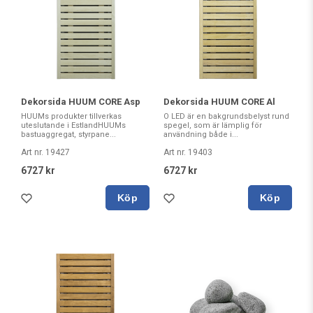
Dekorsida HUUM CORE Asp
Dekorsida HUUM CORE Al
HUUMs produkter tillverkas
O LED är en bakgrundsbelyst rund
uteslutande i EstlandHUUMs
spegel, som är lämplig för
bastuaggregat, styrpane...
användning både i...
Art nr. 19427
Art nr. 19403
6727 kr
6727 kr
Köp
Köp