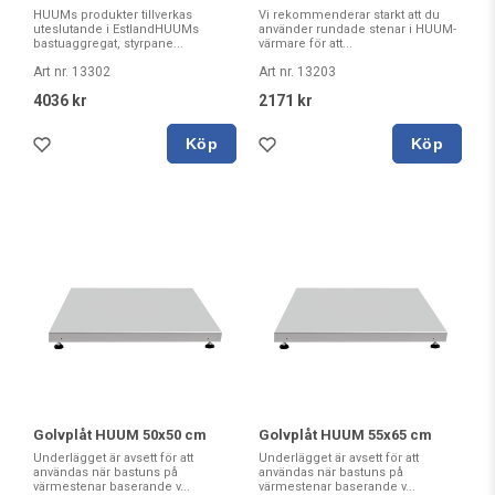
HUUMs produkter tillverkas
Vi rekommenderar starkt att du
uteslutande i EstlandHUUMs
använder rundade stenar i HUUM-
bastuaggregat, styrpane...
värmare för att...
Art nr. 13302
Art nr. 13203
4036 kr
2171 kr
Köp
Köp
Golvplåt HUUM 50x50 cm
Golvplåt HUUM 55x65 cm
Underlägget är avsett för att
Underlägget är avsett för att
användas när bastuns på
användas när bastuns på
värmestenar baserande v...
värmestenar baserande v...