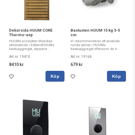
Dekorsida HUUM CORE
Bastusten HUUM 15 kg 3-5
Thermo-asp
cm
HUUMs produkter tillverkas
Vi rekommenderar att använda
uteslutande i EstlandHUUMs
runda stenar i HUUMs
bastuaggregat, styrpane...
bastuaggregat eftersom de h...
Art nr. 19410
Art nr. 19168
8410 kr
679 kr
Köp
Köp