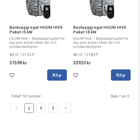
Bastuaggregat HUUM HIVE
Bastuaggregat HUUM HIVE
Paket 15 kW
Paket 18 kW
HUUM Hive – Bastuaggregatet för
HUUM Hive – Bastuaggregatet för
dig som kräver både stil och
dig som kräver både stil och
prestandaUpplev ...
prestandaUpplev ...
Art nr. 12152-P
Art nr. 12183-P
31598 kr
33920 kr
Köp
Köp
Totalt 101 poster
Sida 1 av 3
2
3
1