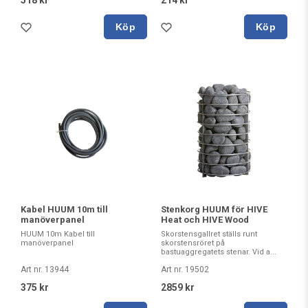
518 kr
214 kr
Köp
Köp
Kabel HUUM 10m till
Stenkorg HUUM för HIVE
manöverpanel
Heat och HIVE Wood
HUUM 10m Kabel till
Skorstensgallret ställs runt
manöverpanel
skorstensröret på
bastuaggregatets stenar. Vid a...
Art nr. 13944
Art nr. 19502
375 kr
2859 kr