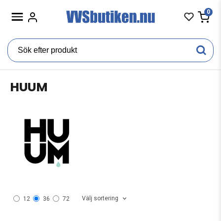
0
HUUM
Välj sortering
12
36
72