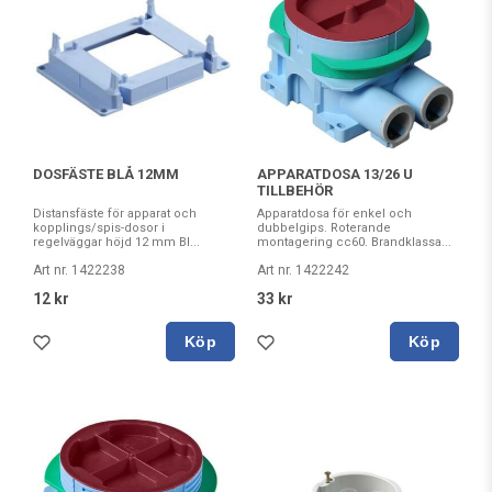
DOSFÄSTE BLÅ 12MM
APPARATDOSA 13/26 U
TILLBEHÖR
Distansfäste för apparat och
Apparatdosa för enkel och
kopplings/spis-dosor i
dubbelgips. Roterande
regelväggar höjd 12 mm Bl...
montagering cc60. Brandklassa...
Art nr. 1422238
Art nr. 1422242
12 kr
33 kr
Köp
Köp