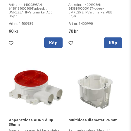
Artikelnr: 1400989EAN:
Artikelnr: 1400990EAN:
6438199000909Typbeskr:
6438199000916Typbeskr:
JMKL25.1HFVarumärke: ABB
JMKL25.2HFVarumärke: ABB
Böjar...
Böjar...
Art nr. 1400989
Art nr. 1400990
90 kr
70 kr
Köp
Köp
Apparatdosa AU6.2 djup
Multidosa diameter 74 mm
30mm
Apparatdosa med två fasta stutsar
Renoveringsdosa 74mm för