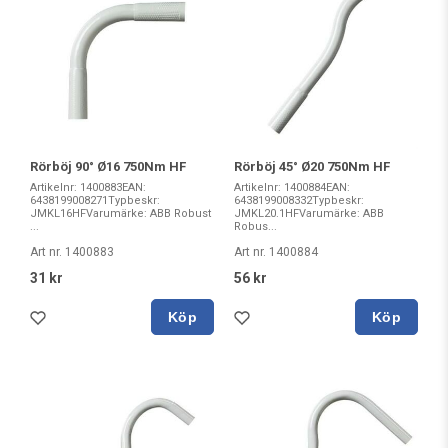
Rörböj 90° Ø16 750Nm HF
Rörböj 45° Ø20 750Nm HF
Artikelnr: 1400883EAN:
Artikelnr: 1400884EAN:
6438199008271Typbeskr:
6438199008332Typbeskr:
JMKL16HFVarumärke: ABB Robust
JMKL20.1HFVarumärke: ABB
...
Robus...
Art nr. 1400883
Art nr. 1400884
31 kr
56 kr
Köp
Köp