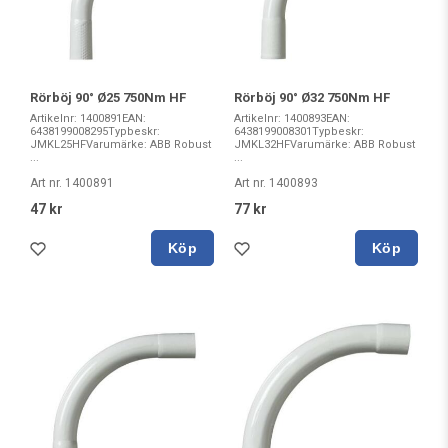
Rörböj 90° Ø25 750Nm HF
Rörböj 90° Ø32 750Nm HF
Artikelnr: 1400891EAN:
Artikelnr: 1400893EAN:
6438199008295Typbeskr:
6438199008301Typbeskr:
JMKL25HFVarumärke: ABB Robust
JMKL32HFVarumärke: ABB Robust
...
...
Art nr. 1400891
Art nr. 1400893
47 kr
77 kr
Köp
Köp