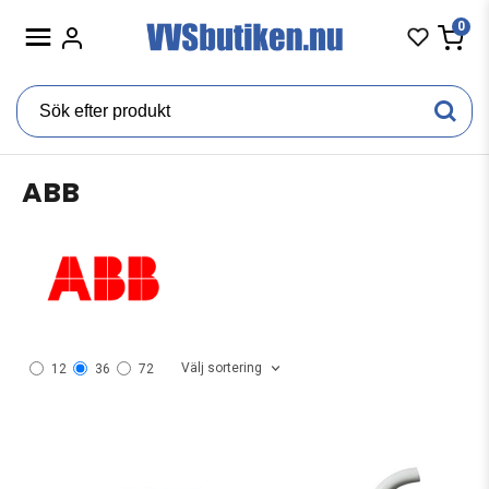
0
ABB
Välj sortering
12
36
72