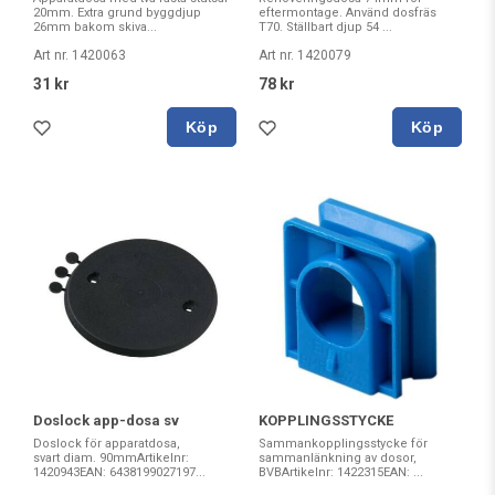
20mm. Extra grund byggdjup
eftermontage. Använd dosfräs
26mm bakom skiva...
T70. Ställbart djup 54 ...
Art nr. 1420063
Art nr. 1420079
31 kr
78 kr
Köp
Köp
Doslock app-dosa sv
KOPPLINGSSTYCKE
Doslock för apparatdosa,
Sammankopplingsstycke för
svart diam. 90mmArtikelnr:
sammanlänkning av dosor,
1420943EAN: 6438199027197...
BVBArtikelnr: 1422315EAN: ...