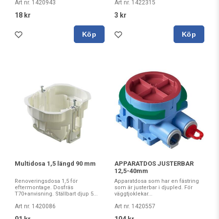
Art nr. 1420943
Art nr. 1422315
18 kr
3 kr
Köp
Köp
Multidosa 1,5 längd 90 mm
APPARATDOS JUSTERBAR
12,5-40mm
Renoveringsdosa 1,5 för
Apparatdosa som har en fästring
eftermontage. Dosfräs
som är justerbar i djupled. För
T70+anvisning. Ställbart djup 5...
väggtjoklekar...
Art nr. 1420086
Art nr. 1420557
91 kr
104 kr