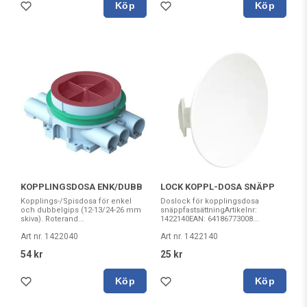
Köp
Köp
KOPPLINGSDOSA ENK/DUBB
LOCK KOPPL-DOSA SNÄPP
Kopplings-/Spisdosa för enkel
Doslock för kopplingsdosa
och dubbelgips (12-13/24-26 mm
snäppfastsättningArtikelnr:
skiva). Roterand...
1422140EAN: 64186773008...
Art nr. 1422040
Art nr. 1422140
54 kr
25 kr
Köp
Köp