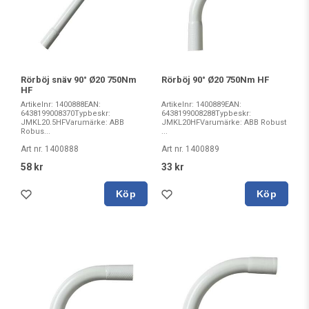
Rörböj snäv 90° Ø20 750Nm
Rörböj 90° Ø20 750Nm HF
HF
Artikelnr: 1400888EAN:
Artikelnr: 1400889EAN:
6438199008370Typbeskr:
6438199008288Typbeskr:
JMKL20.5HFVarumärke: ABB
JMKL20HFVarumärke: ABB Robust
Robus...
...
Art nr. 1400888
Art nr. 1400889
58 kr
33 kr
Köp
Köp