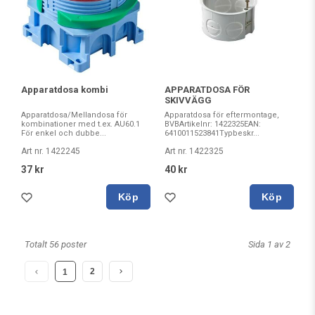
Apparatdosa kombi
APPARATDOSA FÖR
SKIVVÄGG
Apparatdosa/Mellandosa för
Apparatdosa för eftermontage,
kombinationer med t.ex. AU60.1
BVBArtikelnr: 1422325EAN:
För enkel och dubbe...
6410011523841Typbeskr...
Art nr. 1422245
Art nr. 1422325
37 kr
40 kr
Köp
Köp
Totalt 56 poster
Sida 1 av 2
2
1