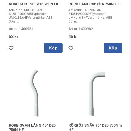
RÖRB KORT 90° Ø16 750N HF
RÖRB LÅNG 90° Ø16 750N HF
Artikelnr: 1400981EAN:
Artikelnr: 1400982EAN:
6438199000688Typbeskr:
6438199000695Typbeskr:
JMKL16.6HFVarumärke: ABB
JMKL16.8HFVarumärke: ABB
Böjar...
Böjar...
Art nr. 1400981
Art nr. 1400982
58 kr
45 kr
Köp
Köp
RÖRB SVAN LÅNG 45° Ø25
RÖRBÖJ SNÄV 90° Ø25 750Nm
750N HF
HF