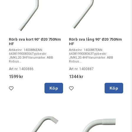
Rörb sva kort 90° Ø20 750Nm
Rörb sva lång 90° Ø20 750Nm
HF
HF
Artikelnr: 1400886EAN:
Artikelnr: 1400887EAN:
6438199008356Typbeskr:
6438199008363Typbeskr:
JMKL20.3HFVarumärke: ABB
JMKL20.4HFVarumärke: ABB
Robus...
Robus...
Art nr. 1400886
Art nr. 1400887
1599 kr
1344 kr
Köp
Köp