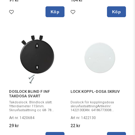
Köp
Köp
DOSLOCK BLIND F INF
LOCK KOPPL-DOSA SKRUV
TAKDOSA SVART
Takdoslock. Blindlock slätt.
Doslock för kopplingsdosa
Ytterdiameter 115mm.
skruvfastsättningArtikelnr:
Skruvfastsättning cc 68- 78...
1422130EAN: 64186773008...
Art nr. 1420684
Art nr. 1422130
29 kr
22 kr