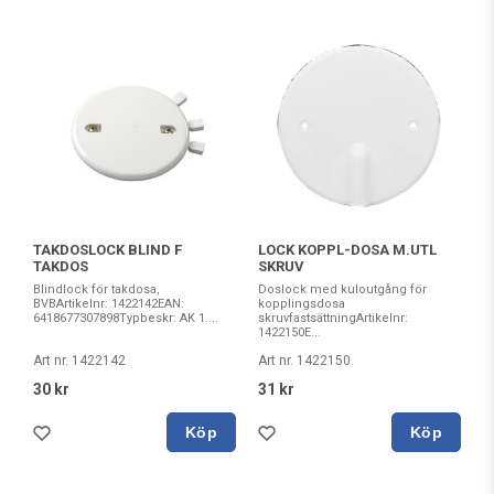
TAKDOSLOCK BLIND F
LOCK KOPPL-DOSA M.UTL
TAKDOS
SKRUV
Blindlock för takdosa,
Doslock med kuloutgång för
BVBArtikelnr: 1422142EAN:
kopplingsdosa
6418677307898Typbeskr: AK 1....
skruvfastsättningArtikelnr:
1422150E...
Art nr. 1422142
Art nr. 1422150
30 kr
31 kr
Köp
Köp