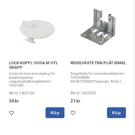
LOCK KOPPL-DOSA M.UTL
REGELFÄSTE TRÄ/PLÅT ENKEL
SNÄPP
Doslock med kuloutgång för
Regelfäste för enkelskivaArtikelnr:
kopplingsdosa
1422233EAN:
snäppfastsättningArtikelnr:
6418677335907Typbeskr: AS26.1...
1422160E...
Art nr. 1422160
Art nr. 1422233
34 kr
21 kr
Köp
Köp