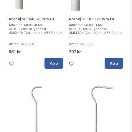
Rörböj 90° Ø40 750Nm HF
Rörböj 90° Ø50 750Nm HF
Artikelnr: 1400894EAN:
Artikelnr: 1400895EAN:
6438199008318Typbeskr:
6438199008325Typbeskr:
JMKL40HFVarumärke: ABB Robust
JMKL50HFVarumärke: ABB Robust
...
...
Art nr. 1400894
Art nr. 1400895
581 kr
207 kr
Köp
Köp