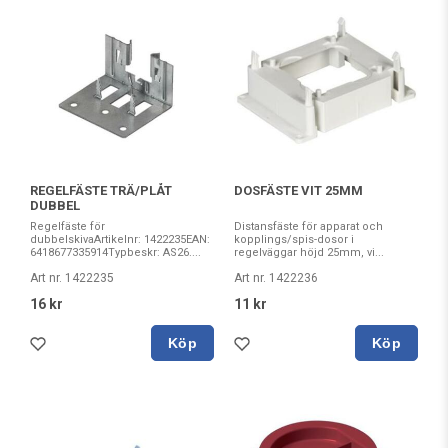
REGELFÄSTE TRÄ/PLÅT
DOSFÄSTE VIT 25MM
DUBBEL
Regelfäste för
Distansfäste för apparat och
dubbelskivaArtikelnr: 1422235EAN:
kopplings/spis-dosor i
6418677335914Typbeskr: AS26....
regelväggar höjd 25mm, vi...
Art nr. 1422235
Art nr. 1422236
16 kr
11 kr
Köp
Köp