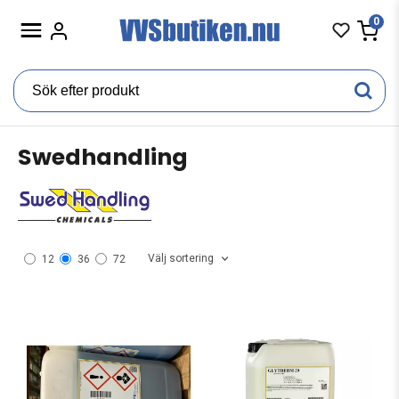
0
Swedhandling
Välj sortering
12
36
72