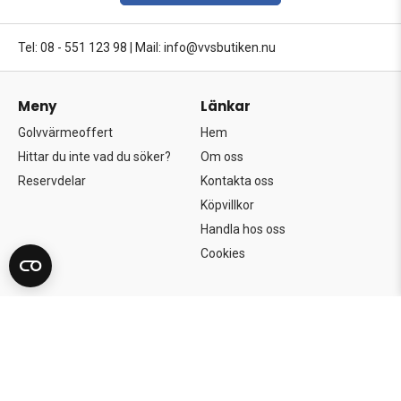
Tel: 08 - 551 123 98
|
Mail: info@vvsbutiken.nu
Meny
Länkar
Golvvärmeoffert
Hem
Hittar du inte vad du söker?
Om oss
Reservdelar
Kontakta oss
Köpvillkor
Handla hos oss
Cookies
Copyright©2026 Södertörns Bygg & VVS AB.
Alla rättigheter förbehållna.