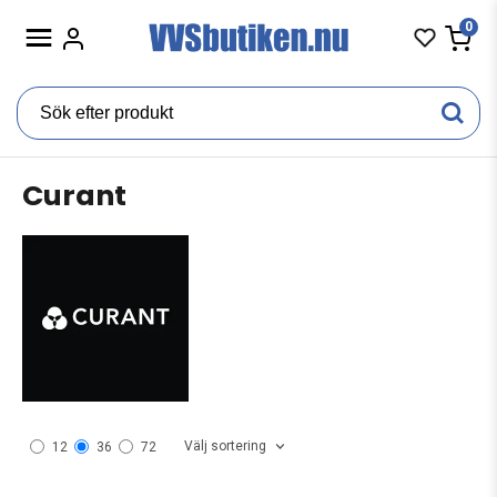
0
Curant
Välj sortering
12
36
72