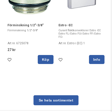
Förminskning 1/2"-3/8"
Estro -EC
Förminskning 1/2"-3/8"
Curant fläktkonvektorer Estro -EC
Estro FLi Estro FUi Estro FFi Estro
FCi
Art nr. 6725078
Art nr. Estro i (EC) 1
27 kr
Köp
Se hela sortimentet