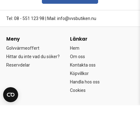
Tel: 08 - 551 123 98
|
Mail: info@vvsbutiken.nu
Meny
Länkar
Golvvärmeoffert
Hem
Hittar du inte vad du söker?
Om oss
Reservdelar
Kontakta oss
Köpvillkor
Handla hos oss
Cookies
Copyright©2026 Södertörns Bygg & VVS AB.
Alla rättigheter förbehållna.