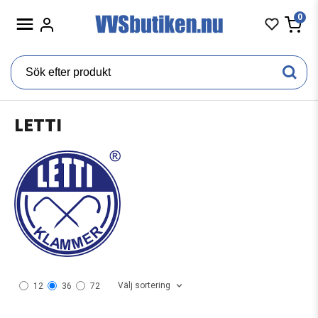
0
LETTI
Välj sortering
12
36
72