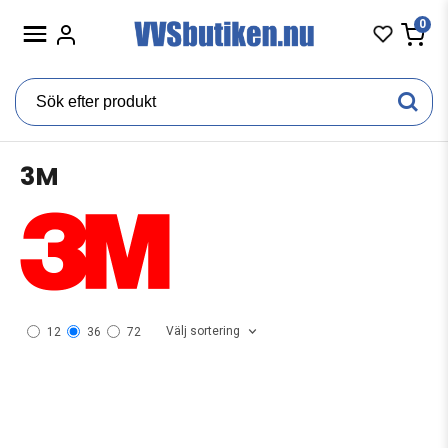
0
3M
Välj sortering
12
36
72