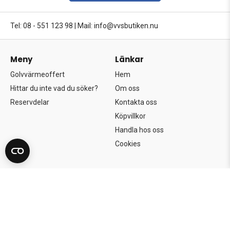
Tel: 08 - 551 123 98
|
Mail: info@vvsbutiken.nu
Meny
Länkar
Golvvärmeoffert
Hem
Hittar du inte vad du söker?
Om oss
Reservdelar
Kontakta oss
Köpvillkor
Handla hos oss
Cookies
Copyright©2026 Södertörns Bygg & VVS AB.
Alla rättigheter förbehållna.