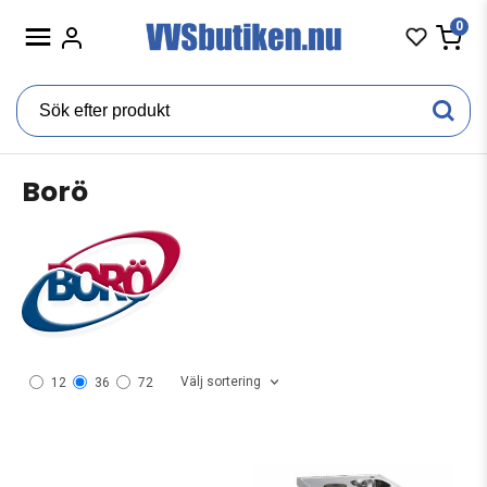
0
Borö
Välj sortering
12
36
72