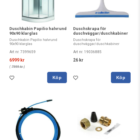
Duschkabin Papilio halvrund
Duschskrapa för
90x90 klarglas
duschväggar/duschkabiner
Duschkabin Papilio halvrund
Duschskrapa för
90x90 klarglas
duschväggar/duschkabiner
Art nr. 7399659
Art nr. 19036885
6999 kr
26 kr
(
7999 kr
)
Köp
Köp