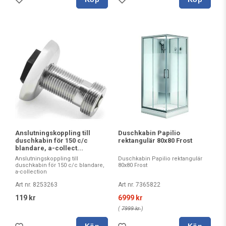
Anslutningskoppling till
Duschkabin Papilio
duschkabin för 150 c/c
rektangulär 80x80 Frost
blandare, a-collect...
Anslutningskoppling till
Duschkabin Papilio rektangulär
duschkabin för 150 c/c blandare,
80x80 Frost
a-collection
Art nr. 8253263
Art nr. 7365822
119 kr
6999 kr
(
7999 kr
)
Köp
Köp