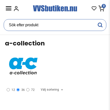
0
a-collection
Välj sortering
12
36
72