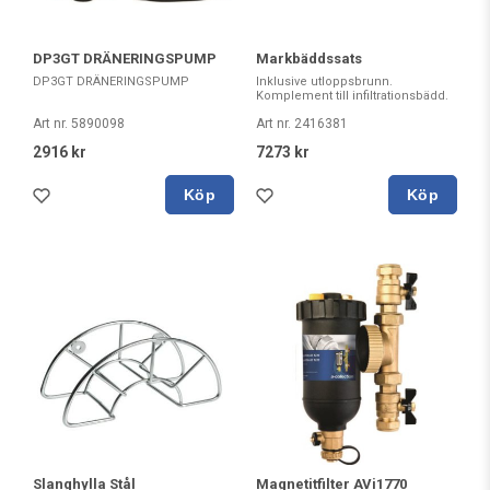
DP3GT DRÄNERINGSPUMP
Markbäddssats
DP3GT DRÄNERINGSPUMP
Inklusive utloppsbrunn.
Komplement till infiltrationsbädd.
Art nr. 5890098
Art nr. 2416381
2916 kr
7273 kr
Köp
Köp
Slanghylla Stål
Magnetitfilter AVi1770