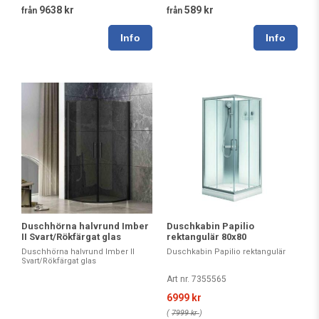
9638 kr
589 kr
från
från
Duschhörna halvrund Imber
Duschkabin Papilio
II Svart/Rökfärgat glas
rektangulär 80x80
Duschhörna halvrund Imber II
Duschkabin Papilio rektangulär
Svart/Rökfärgat glas
Art nr. 7355565
6999 kr
(
7999 kr
)