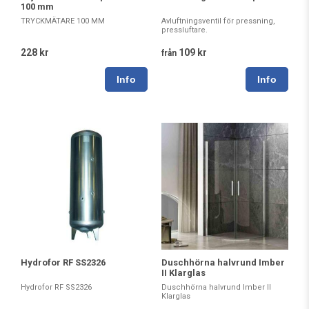
100 mm
TRYCKMÄTARE 100 MM
Avluftningsventil för pressning,
pressluftare.
228 kr
109 kr
från
Hydrofor RF SS2326
Duschhörna halvrund Imber
II Klarglas
Hydrofor RF SS2326
Duschhörna halvrund Imber II
Klarglas