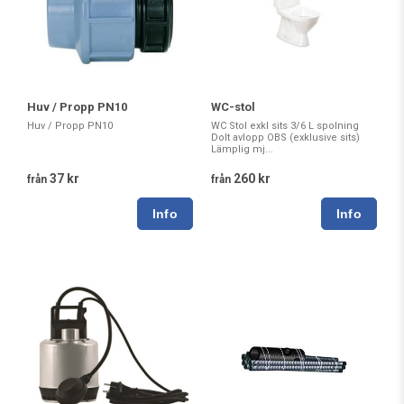
Huv / Propp PN10
WC-stol
Huv / Propp PN10
WC Stol exkl sits 3/6 L spolning
Dolt avlopp OBS (exklusive sits)
Lämplig mj...
37 kr
260 kr
från
från