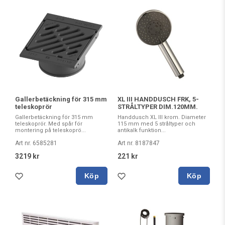
Gallerbetäckning för 315 mm
XL III HANDDUSCH FRK, 5-
teleskoprör
STRÅLTYPER DIM.120MM.
Gallerbetäckning för 315 mm
Handdusch XL III krom. Diameter
teleskoprör. Med spår för
115 mm med 5 stråltyper och
montering på teleskoprö...
antikalk funktion...
Art nr. 6585281
Art nr. 8187847
3219 kr
221 kr
Köp
Köp