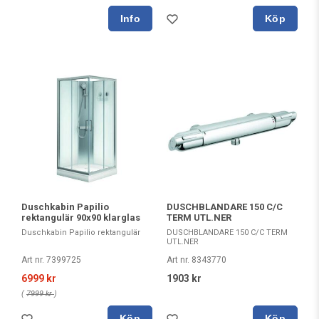
Köp
Duschkabin Papilio
DUSCHBLANDARE 150 C/C
rektangulär 90x90 klarglas
TERM UTL.NER
Duschkabin Papilio rektangulär
DUSCHBLANDARE 150 C/C TERM
UTL.NER
Art nr. 7399725
Art nr. 8343770
6999 kr
1903 kr
(
7999 kr
)
Köp
Köp