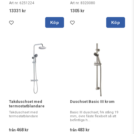
Art nr. 6251224
Art nr. 8320080
13331 kr
1305 kr
Köp
Köp
Takduschset med
Duschset Basic III krom
termostatblandare
Takduschset med
Basic III duschset, frk stång 19
termostatblandare
mm, övre fäste flexibelt så att
befintliga h...
468 kr
483 kr
från
från