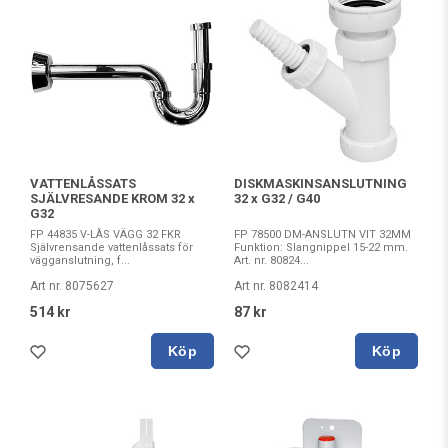
VATTENLÅSSATS
DISKMASKINSANSLUTNING
SJÄLVRESANDE KROM 32 x
32 x G32 / G40
G32
FP 44835 V-LÅS VÄGG 32 FKR
FP 78500 DM-ANSLUTN VIT 32MM
Självrensande vattenlåssats för
Funktion: Slangnippel 15-22 mm.
vägganslutning, f...
Art. nr. 80824...
Art nr. 8075627
Art nr. 8082414
514 kr
87 kr
Köp
Köp