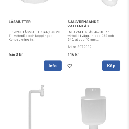
LÅSMUTTER
SJÄLVRENSANDE
VATTENLÅS
FP 78900 LÅSMUTTER G32,G40 VIT
FALU VATTENLÅS 44700 För
Till vattenlås och kopplingar.
tvättställ i vägg. Inlopp G32 och
Konpackning in...
G40, utlopp 40 mm...
Art nr. 8072032
3 kr
116 kr
från
Köp