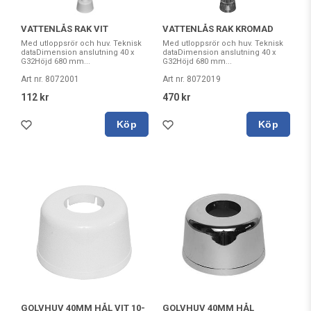
VATTENLÅS RAK VIT
VATTENLÅS RAK KROMAD
Med utloppsrör och huv. Teknisk
Med utloppsrör och huv. Teknisk
dataDimension anslutning 40 x
dataDimension anslutning 40 x
G32Höjd 680 mm...
G32Höjd 680 mm...
Art nr. 8072001
Art nr. 8072019
112 kr
470 kr
Köp
Köp
GOLVHUV 40MM HÅL VIT 10-
GOLVHUV 40MM HÅL