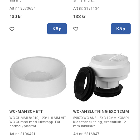
alla mo...
3/4" slangn...
Art nr. 8073654
Art nr. 3131134
130 kr
138 kr
Köp
Köp
WC-MANSCHETT
WC-ANSLUTNING EXC 12MM
WC GUMMI 84010, 120/110 MM VIT
59870 WC-ANSL EXC 12MM KOMPL.
WC Gummi med luktstopp. För
Klosettanslutning, excentrisk 12
normal-/plaströr....
mm inklusive ...
Art nr. 3106421
Art nr. 2316847