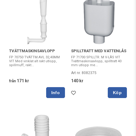
TVÄTTMASKINSAVLOPP
SPILLTRATT MED VATTENLÅS
FP 70750 TVÄTTM.AVL 32,40MM
FP 71700 SPILLTR. M V-LÅS VIT
VIT Med vinklat alt rakt utlopp,
Tvättmaskinsavlopp, spilltratt 40
spillmuff, rakt...
mm utlopp me...
Art nr. 8082375
171 kr
140 kr
från
Köp