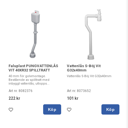
Faluplast PUNGVATTENLÅS
Vattenlås S-Böj Vit
VIT 40XR32 SPILLTRATT
G32x40mm
40 mm för golvmontage.
Vattenlås S-Böj Vit G32x40mm
Bestående av spilltratt med
inbyggt vattenlås, utlopps...
Art nr. 8082376
Art nr. 8073652
222 kr
101 kr
Köp
Köp