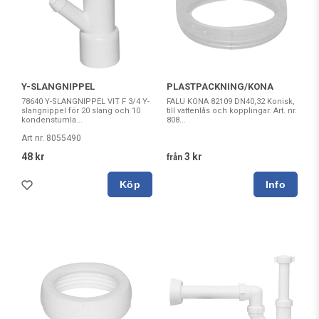
Y-SLANGNIPPEL
PLASTPACKNING/KONA
78640 Y-SLANGNIPPEL VIT F 3/4 Y-
FALU KONA 82109 DN40,32 Konisk,
slangnippel för 20 slang och 10
till vattenlås och kopplingar. Art. nr.
kondenstumla...
808...
Art nr. 8055490
48 kr
3 kr
från
Köp