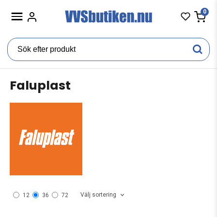
0
Faluplast
Välj sortering
12
36
72