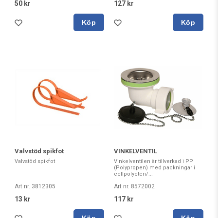
50 kr
127 kr
Köp
Köp
Valvstöd spikfot
VINKELVENTIL
Valvstöd spikfot
Vinkelventilen är tillverkad i PP
(Polypropen) med packningar i
cellpolyeten/...
Art nr. 3812305
Art nr. 8572002
13 kr
117 kr