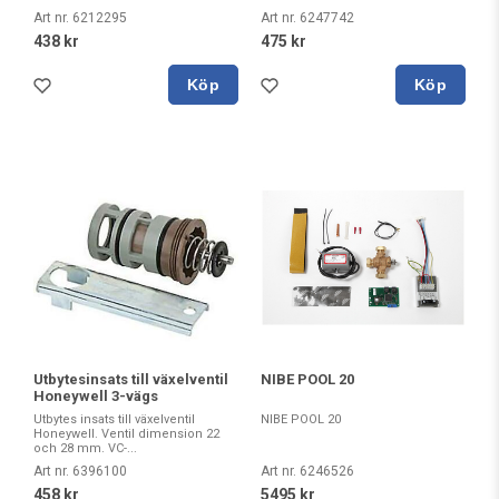
Art nr. 6212295
Art nr. 6247742
438 kr
475 kr
Köp
Köp
Utbytesinsats till växelventil
NIBE POOL 20
Honeywell 3-vägs
Utbytes insats till växelventil
NIBE POOL 20
Honeywell. Ventil dimension 22
och 28 mm. VC-...
Art nr. 6396100
Art nr. 6246526
458 kr
5495 kr