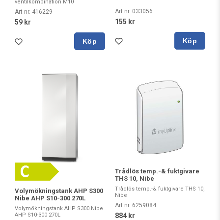
ventilkombination M10
Art nr. 033056
Art nr. 416229
155 kr
59 kr
Köp
Köp
Trådlös temp.-& fuktgivare
THS 10, Nibe
Trådlös temp.-& fuktgivare THS 10,
Volymökningstank AHP S300
Nibe
Nibe AHP S10-300 270L
Art nr. 6259084
Volymökningstank AHP S300 Nibe
AHP S10-300 270L
884 kr