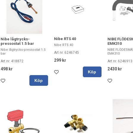
Nibe RTS 40
Nibe lågtrycks-
NIBE FLÖDES
pressostat 1.5 bar
EMK310
Nibe RTS 40
Nibe lågtrycks-pressostat 1.5
NIBE FLÖDESMÄ
Art nr. 6246745
bar
EMK310
299 kr
Art nr. 418872
Art nr. 6246913
498 kr
2430 kr
Köp
Köp