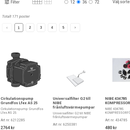
Välj sorte
Filter
12
36
72
Totalt 171 poster
2
3
4
5
1
Cirkulationspump
Universalfilter G2 till
NIBE 434785
Grundfos Lfex AS 25
NIBE
KOMPRESSOR
frånluftsvärmepumpar
Cirkulationspump Grundfos
NIBE 434785
Lfex AS 25
KOMPRESSORF
Universalfilter G2 till NIBE
frånluftsvärmepumpar
Art nr. 6212285
Art nr. 434785
Art nr. 6250381
2764 kr
480 kr