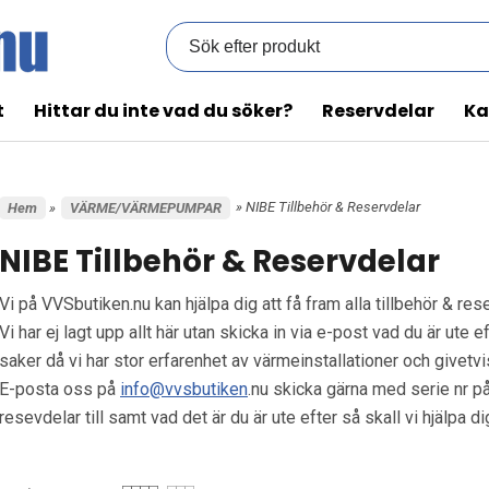
t
Hittar du inte vad du söker?
Reservdelar
Ka
» NIBE Tillbehör & Reservdelar
Hem
»
VÄRME/VÄRMEPUMPAR
NIBE Tillbehör & Reservdelar
Vi på VVSbutiken.nu kan hjälpa dig att få fram alla tillbehör & res
Vi har ej lagt upp allt här utan skicka in via e-post vad du är ute ef
saker då vi har stor erfarenhet av värmeinstallationer och givetvis 
E-posta oss på
info@vvsbutiken
.nu skicka gärna med serie nr på
resevdelar till samt vad det är du är ute efter så skall vi hjälpa di