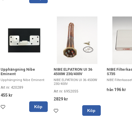
Upphängning Nibe
NIBE Filterkass
NIBE ELPATRON UI 36
Eminent
S735
4500W 230/400V
Upphängning Nibe Eminent
NIBE Filterkassett
NIBE ELPATRON UI 36 4500W
230/400V
Art nr. 420289
196 kr
från
Art nr. 6952055
455 kr
2829 kr
Köp
Köp