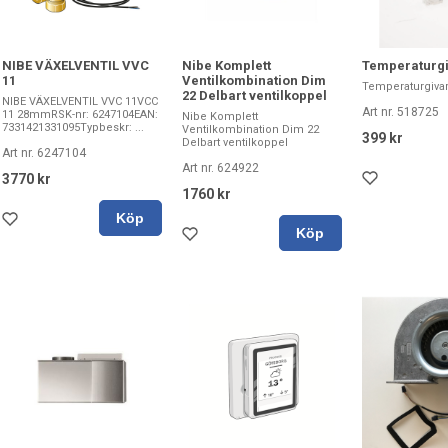
NIBE VÄXELVENTIL VVC
Nibe Komplett
Temperaturg
11
Ventilkombination Dim
Temperaturgivar
22 Delbart ventilkoppel
NIBE VÄXELVENTIL VVC 11VCC
Art nr. 518725
11 28mmRSK-nr: 6247104EAN:
Nibe Komplett
7331421331095Typbeskr: ...
Ventilkombination Dim 22
399 kr
Delbart ventilkoppel
Art nr. 6247104
Art nr. 624922
3770 kr
1760 kr
Köp
Köp