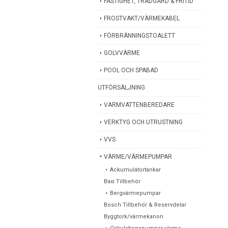
FASTIGHET, TRÄDGÅRD & FRITID
FROSTVAKT/VÄRMEKABEL
FÖRBRÄNNINGSTOALETT
GOLVVÄRME
POOL OCH SPABAD
UTFÖRSÄLJNING
VARMVATTENBEREDARE
VERKTYG OCH UTRUSTNING
VVS
VÄRME/VÄRMEPUMPAR
Ackumulatortankar
Baxi Tillbehör
Bergvärmepumpar
Bosch Tillbehör & Reservdelar
Byggtork/värmekanon