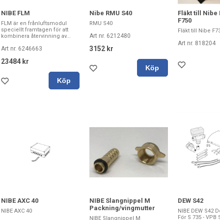
NIBE FLM
Nibe RMU S40
Fläkt till Nib
F750
FLM är en frånluftsmodul
RMU S40
speciellt framtagen för att
Fläkt till Nibe F
Art nr. 6212480
kombinera återvinning av...
Art nr. 818204
3152 kr
Art nr. 6246663
23484 kr
Köp
Köp
NIBE Slangnippel M
NIBE AXC 40
DEW S42
Packning/vingmutter
NIBE AXC 40
NIBE DEW S42 Do
För S 735 - VPB 
NIBE Slangnippel M