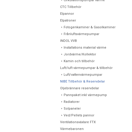
Cirkulationspumpar värme
CTC Tillbehör
Elpannor
Elpatroner
Fotogenkaminer & Gasolkaminer
Frånluftsvärmepumpar
INDOL VVB
Installations material värme
Jordvärme/Kollektor
Kamin och tillbehör
Luft/luft värmepumpar & tillbehör
Luft/vattenvärmepumpar
NIBE Tillbehör & Reservdelar
Oljebrännare reservdelar
Pannpaket inkl värmepump
Radiatorer
Solpaneler
Ved/Pellets pannor
Ventilationsväxlare FTX
Värmebaronen