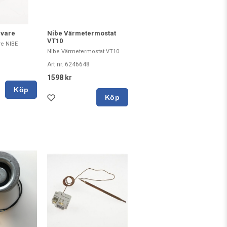
Nibe Värmetermostat
ivare
VT10
e NIBE
Nibe Värmetermostat VT10
Art nr. 6246648
1598 kr
Köp
Köp