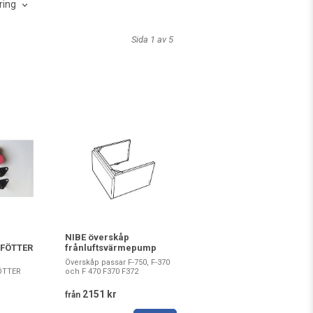
ring
Sida 1 av 5
NIBE överskåp
FÖTTER
frånluftsvärmepump
Överskåp passar F-750, F-370
ÖTTER
och F 470 F370 F372
2151 kr
från