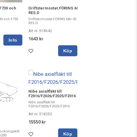
Driftstermostat.FÖRINS.68+-3C
e F730 och
RES.D
Driftstermostat.FÖRINS.68+-3C
730 och F750
RES.D
Art nr. 518642
1643 kr
Köp
Nibe axialfläkt till
F2016/F2026/F2025/F2016
Nibe axialfläkt till
F2016/F2026/F2025/F2016
Art nr. 518202
15550 kr
ckningskitt
Köp
S200