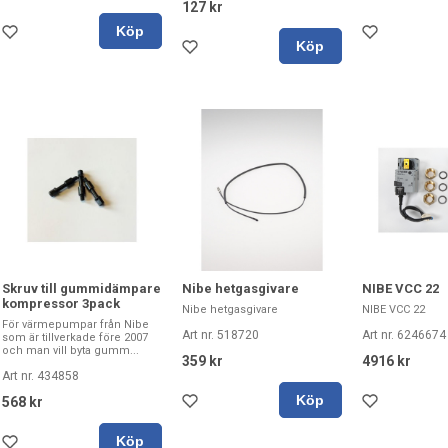
127 kr
Köp
Köp
Skruv till gummidämpare
Nibe hetgasgivare
NIBE VCC 22
kompressor 3pack
Nibe hetgasgivare
NIBE VCC 22
För värmepumpar från Nibe
Art nr. 518720
Art nr. 6246674
som är tillverkade före 2007
och man vill byta gumm...
359 kr
4916 kr
Art nr. 434858
Köp
568 kr
Köp