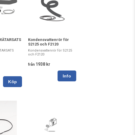
MÄTARSATS
Kondensvattenrör för
S2125 och F2120
TARSATS
Kondensvattenrör för S2125
och F2120
1938 kr
från
Köp