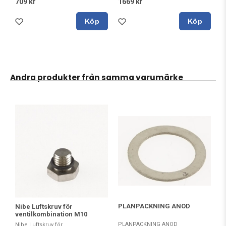
709 kr
1669 kr
Köp
Köp
Andra produkter från samma varumärke
PLANPACKNING ANOD
Nibe Luftskruv för
ventilkombination M10
PLANPACKNING ANOD
Nibe Luftskruv för