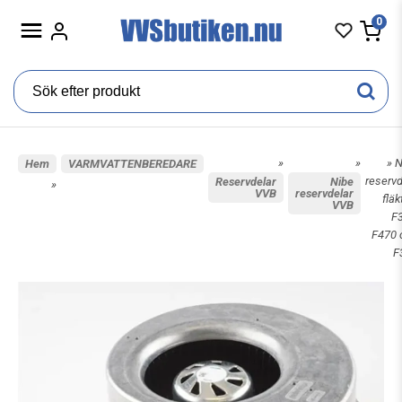
0
»
»
» 
Hem
VARMVATTENBEREDARE
reserv
Reservdelar
Nibe
»
VVB
reservdelar
fläkt
VVB
F3
F470 
F