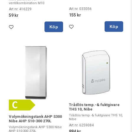
ventilkombination M10
Art nr. 033056
Art nr. 416229
155 kr
59 kr
Köp
Köp
Trådlös temp.-& fuktgivare
THS 10, Nibe
Trådlös temp.-& fuktgivare THS 10,
Volymökningstank AHP S300
Nibe
Nibe AHP S10-300 270L
Art nr. 6259084
Volymökningstank AHP S300 Nibe
AHP S10-300 270L
884 kr