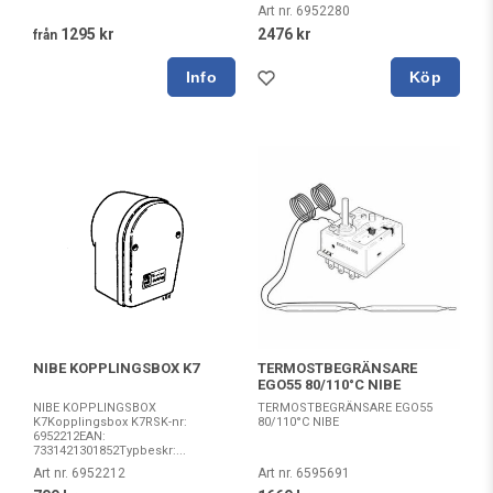
Art nr. 6952280
1295 kr
2476 kr
från
Köp
NIBE KOPPLINGSBOX K7
TERMOSTBEGRÄNSARE
EGO55 80/110°C NIBE
NIBE KOPPLINGSBOX
TERMOSTBEGRÄNSARE EGO55
K7Kopplingsbox K7RSK-nr:
80/110°C NIBE
6952212EAN:
7331421301852Typbeskr:...
Art nr. 6952212
Art nr. 6595691