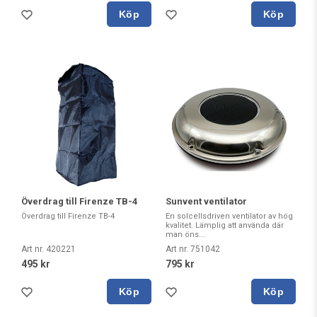
Köp
Köp
Överdrag till Firenze TB-4
Sunvent ventilator
Överdrag till Firenze TB-4
En solcellsdriven ventilator av hög
kvalitet. Lämplig att använda där
man öns...
Art nr. 420221
Art nr. 751042
495 kr
795 kr
Köp
Köp