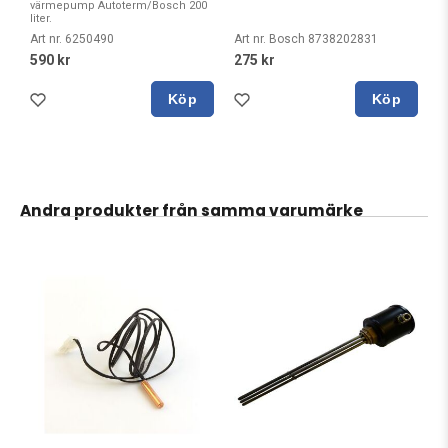
värmepump Autoterm/Bosch 200
liter.
Art nr. 6250490
Art nr. Bosch 8738202831
590 kr
275 kr
Köp
Köp
Andra produkter från samma varumärke