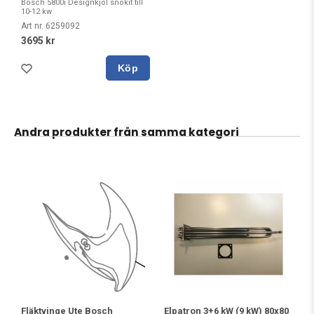
Bosch 5800i Designkjol snökit till
10-12 kw
Art nr. 6259092
3695 kr
Köp
Andra produkter från samma kategori
Fläktvinge Ute Bosch
Elpatron 3+6 kW (9 kW) 80x80