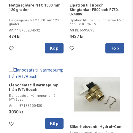
Hetgasgivare NTC 1000 mm
Elpatron till Bosch
120 grader
Slingtankar F500 och F750,
3x400V
Hetgasgivare NTC 1000 mm 120
Elpatron till Bosch Slingtankar F500
grader
och F750, 3x400V
Art nr. 8738204632
Art nr. 6595693
474 kr
4437 kr
Köp
Köp
Elanodsats till värmepump
från IVT/Bosch
Elanodsats till värmepump från
IVT/Bosch
Art nr. 87183100430
3030 kr
Köp
Säkerhetsventil Hydrol-Com
Säkerhetsventil Hydrol-Com