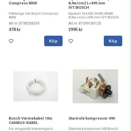
Compress 8000
8,9w/cm2 L=495 mm
IVT/BOSCH
Fläktvinge Ute Bosch Compress
Elpatron 3+6 kW (9 kW) 80x80
8000
8,9w/cm2 L=495 mm IVT/BOSCH
Art nr. 8738208559
Art nr. 87399180120
478 kr
2995 kr
Köp
Köp
Bosch Värmekabel 10m
Startrelä kompressor 490
CANBUS-KABEL
För droppskål/dräneringsrör
Startrelä kompressor 490 Bosch