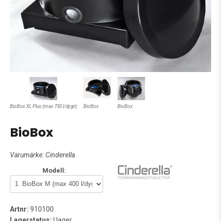
BioBox XL Plus (max 750 l/dygn)
BioBox
BioBox
BioBox
Varumärke:
Cinderella
Modell:
Artnr:
910100
Lagerstatus:
I lager