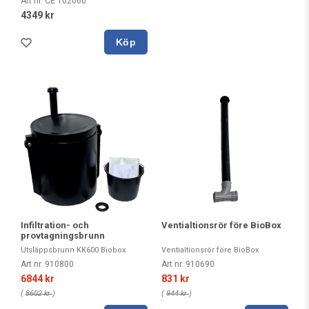
Art nr. CE 102060
4349 kr
Köp
Infiltration- och
Ventialtionsrör före BioBox
provtagningsbrunn
Utsläppsbrunn KK600 Biobox
Ventialtionsrör före BioBox
Art nr. 910800
Art nr. 910690
6844 kr
831 kr
(
8602 kr
)
(
944 kr
)