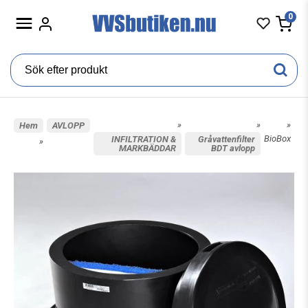
0
»
»
»
Hem
AVLOPP
BioBox
INFILTRATION &
Gråvattenfilter
»
MARKBÄDDAR
BDT avlopp