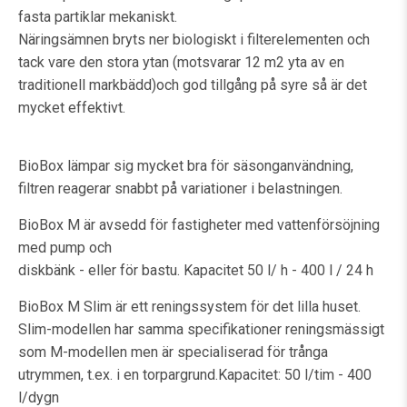
fasta partiklar mekaniskt.
Näringsämnen bryts ner biologiskt i filterelementen och
tack vare den stora ytan (motsvarar 12 m2 yta av en
traditionell markbädd)och god tillgång på syre så är det
mycket effektivt.
BioBox lämpar sig mycket bra för säsonganvändning,
filtren reagerar snabbt på variationer i belastningen.
BioBox M är avsedd för fastigheter med vattenförsöjning
med pump och
diskbänk - eller för bastu. Kapacitet 50 l/ h - 400 l / 24 h
BioBox M Slim är ett reningssystem för det lilla huset.
Slim-modellen har samma specifikationer reningsmässigt
som M-modellen men är specialiserad för trånga
utrymmen, t.ex. i en torpargrund.Kapacitet: 50 l/tim - 400
l/dygn