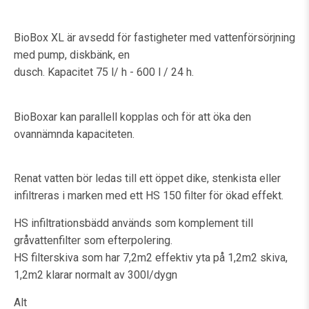
BioBox XL är avsedd för fastigheter med vattenförsörjning
med pump, diskbänk, en
dusch. Kapacitet 75 l/ h - 600 l / 24 h.
BioBoxar kan parallell kopplas och för att öka den
ovannämnda kapaciteten.
Renat vatten bör ledas till ett öppet dike, stenkista eller
infiltreras i marken med ett HS 150 filter för ökad effekt.
HS infiltrationsbädd används som komplement till
gråvattenfilter som efterpolering.
HS filterskiva som har 7,2m2 effektiv yta på 1,2m2 skiva,
1,2m2 klarar normalt av 300l/dygn
Alt