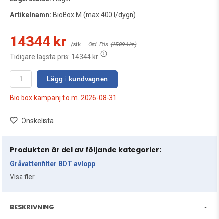
Artikelnamn:
BioBox M (max 400 l/dygn)
14344 kr
/stk
Ord. Pris
(15094 kr )
Tidigare lägsta pris:
14344 kr
Lägg i kundvagnen
Bio box kampanj t.o.m. 2026-08-31
Önskelista
Produkten är del av följande kategorier:
Gråvattenfilter BDT avlopp
Visa fler
BESKRIVNING