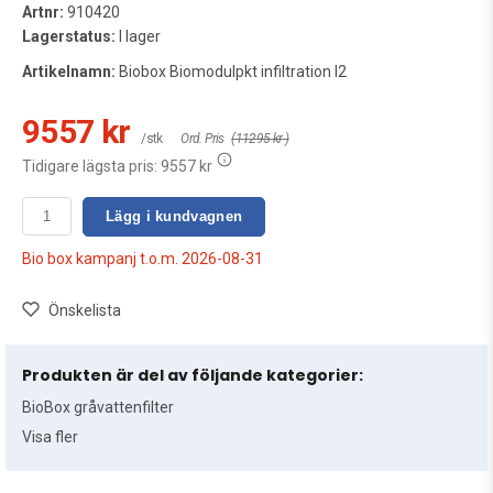
Artnr:
910420
Lagerstatus:
I lager
Artikelnamn:
Biobox Biomodulpkt infiltration I2
9557 kr
/stk
Ord. Pris
(11295 kr )
Tidigare lägsta pris:
9557 kr
Lägg i kundvagnen
Bio box kampanj t.o.m. 2026-08-31
Önskelista
Produkten är del av följande kategorier:
BioBox gråvattenfilter
Visa fler