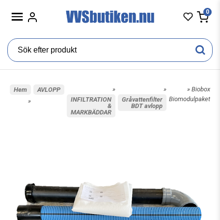
0
»
»
» Biobox
Hem
AVLOPP
Biomodulpaket
INFILTRATION
Gråvattenfilter
»
&
BDT avlopp
MARKBÄDDAR