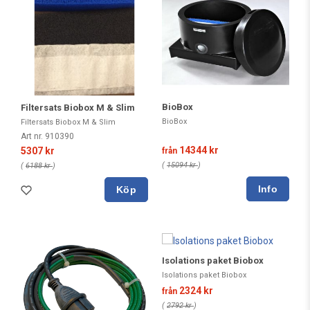
BioBox
Filtersats Biobox M & Slim
BioBox
Filtersats Biobox M & Slim
Art nr. 910390
14344 kr
5307 kr
från
(
15094 kr
)
(
6188 kr
)
Köp
Isolations paket Biobox
Isolations paket Biobox
2324 kr
från
(
2792 kr
)