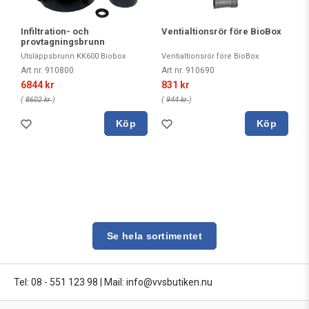
Infiltration- och
Ventialtionsrör före BioBox
provtagningsbrunn
Utsläppsbrunn KK600 Biobox
Ventialtionsrör före BioBox
Art nr. 910800
Art nr. 910690
6844 kr
831 kr
(
8602 kr
)
(
944 kr
)
Köp
Köp
Se hela sortimentet
Tel: 08 - 551 123 98
|
Mail: info@vvsbutiken.nu