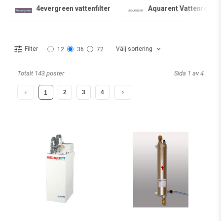
4evergreen vattenfilter
Aquarent Vattenrenin
Välj sortering
Filter
12
36
72
Totalt 143 poster
Sida 1 av 4
2
3
4
1