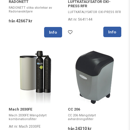
RADONETT
LUFTKATALYSATOR OXI-
PRESS RFR
RADONETT olika storlekar av
Radonavskiljare
LUFTKATALYSATOR OXI-PRESS RFR
Art nr. 5641144
42667 kr
från
Mach 2030FE
CC 206
Mach 2030FE Mängdstyrt
CC 206 Mängdstyrt
kombinationsfilter
avhärdningsfilter
Art nr. Mach 2030FE
24310 kr
från