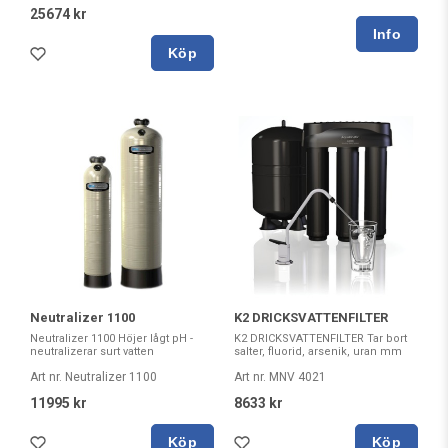
25674 kr
Köp
Neutralizer 1100
K2 DRICKSVATTENFILTER
Neutralizer 1100 Höjer lågt pH -
K2 DRICKSVATTENFILTER Tar bort
neutralizerar surt vatten
salter, fluorid, arsenik, uran mm
Art nr. Neutralizer 1100
Art nr. MNV 4021
11995 kr
8633 kr
Köp
Köp