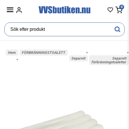
0
»
»
Hem
FÖRBRÄNNINGSTOALETT
Separett
Separett
»
förbränningstoaletter