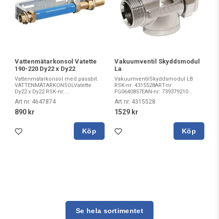
Vattenmätarkonsol Vatette
Vakuumventil Skyddsmodul
190-220 Dy22 x Dy22
La
Vattenmätarkonsol med passbit.
VakuumventilSkyddsmodul LB
VATTENMÄTARKONSOLVatette
RSK-nr: 4315528ART-nr:
Dy22 x Dy22 RSK-nr:...
FG0640857EAN-nr: 739379210...
Art nr. 4647874
Art nr. 4315528
890 kr
1529 kr
Köp
Köp
Se hela sortimentet