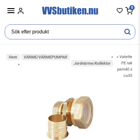
0
»
» Vatette
Hem
VÄRME/VÄRMEPUMPAR
PE rak
Jordvärme/Kollektor
»
pem40 x
cu35