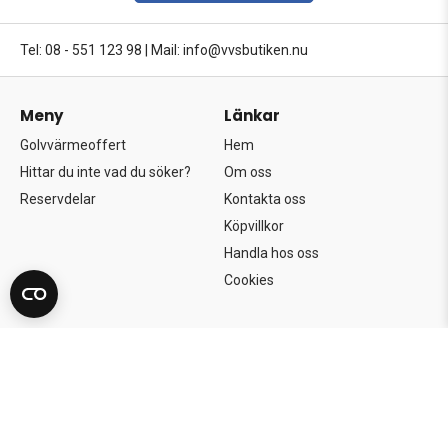
Tel: 08 - 551 123 98
|
Mail: info@vvsbutiken.nu
Meny
Länkar
Golvvärmeoffert
Hem
Hittar du inte vad du söker?
Om oss
Reservdelar
Kontakta oss
Köpvillkor
Handla hos oss
Cookies
Copyright©2026 Södertörns Bygg & VVS AB.
Alla rättigheter förbehållna.