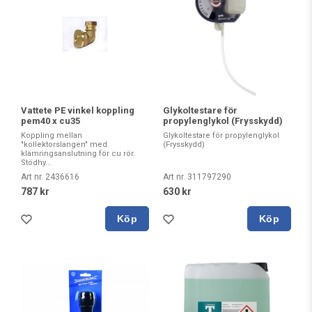
Vattete PE vinkel koppling
Glykoltestare för
pem40 x cu35
propylenglykol (Frysskydd)
Koppling mellan
Glykoltestare för propylenglykol
"kollektorslangen" med
(Frysskydd)
klämringsanslutning för cu rör.
Stödhy...
Art nr. 2436616
Art nr. 311797290
787 kr
630 kr
Köp
Köp