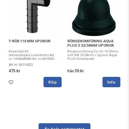
T-RÖR 110 MM UPONOR
RÖRGENOMFÖRING AQUA
PLUS S 32/34MM UPONOR
Reservdel till
Rörgenomföring för rör 16-25mm
slamavskiljare.Leverantörs Art.
och RIR 25-28mm i Uponor Aqua
nr.:1003668EAN Art. nr.6414909...
PLUS fördelarskå...
Art nr. 5619423
475 kr
30 kr
från
Köp
Se hela sortimentet