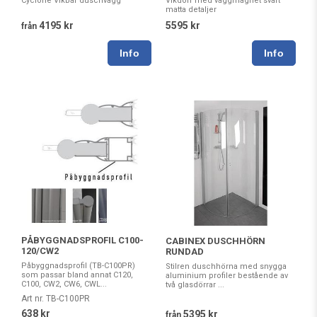
Vikdörr med väggmagnet svart
Cyclone Vikbar duschvägg
matta detaljer
5595 kr
4195 kr
från
PÅBYGGNADSPROFIL C100-
CABINEX DUSCHHÖRN
120/CW2
RUNDAD
Påbyggnadsprofil (TB-C100PR)
Stilren duschhörna med snygga
som passar bland annat C120,
aluminium profiler bestående av
C100, CW2, CW6, CWL...
två glasdörrar ...
Art nr. TB-C100PR
638 kr
5395 kr
från