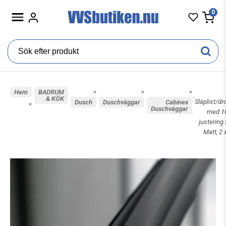
0
»
»
»
Hem
BADRUM
& KÖK
Släplist/dr
Dusch
Duschväggar
Cabinex
»
Duschväggar
med 
justering 
Matt, 2 