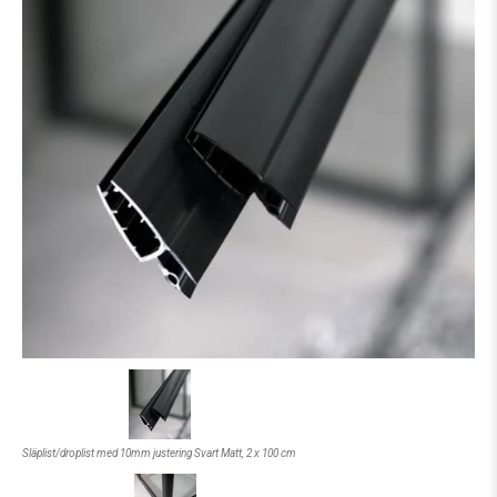
Släplist/droplist med 10mm justering Svart Matt, 2 x 100 cm