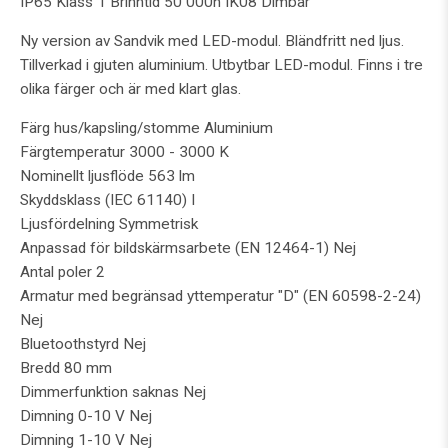
IP65 Klass 1 Brinntid 50 000h IK08 Dimbar
Ny version av Sandvik med LED-modul. Bländfritt ned ljus.
Tillverkad i gjuten aluminium. Utbytbar LED-modul. Finns i tre
olika färger och är med klart glas.
Färg hus/kapsling/stomme Aluminium
Färgtemperatur 3000 - 3000 K
Nominellt ljusflöde 563 lm
Skyddsklass (IEC 61140) I
Ljusfördelning Symmetrisk
Anpassad för bildskärmsarbete (EN 12464-1) Nej
Antal poler 2
Armatur med begränsad yttemperatur "D" (EN 60598-2-24)
Nej
Bluetoothstyrd Nej
Bredd 80 mm
Dimmerfunktion saknas Nej
Dimning 0-10 V Nej
Dimning 1-10 V Nej