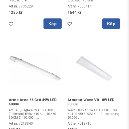
IP65, IK10. F...
3. 50.000h (L70/B1...
Art nr. 7706228
Art nr. 7503414
1235 kr
1644 kr
Köp
Köp
Arma Area 66 Grå 49W LED
Armatur Wave Vit 18W LED
4000K
3000K
Ara 66 Ljusgrå 46W LED 4000K
Wave 600 Vit 18W LED 3000K IP44
(1460mm) IP66 IK10 KL.I. Ra>80
KL.I Ra>80 SDCM:3. 110° spridning.
SDCM 3. 100.000h ...
50.000 tim...
Art nr. 7213340
Art nr. 7013710