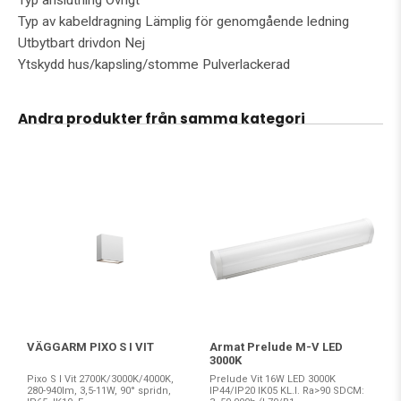
Typ anslutning Övrigt
Typ av kabeldragning Lämplig för genomgående ledning
Utbytbart drivdon Nej
Ytskydd hus/kapsling/stomme Pulverlackerad
Andra produkter från samma kategori
VÄGGARM PIXO S I VIT
Armat Prelude M-V LED
3000K
Pixo S I Vit 2700K/3000K/4000K,
Prelude Vit 16W LED 3000K
280-940lm, 3,5-11W, 90° spridn,
IP44/IP20 IK05 KL.I. Ra>90 SDCM: