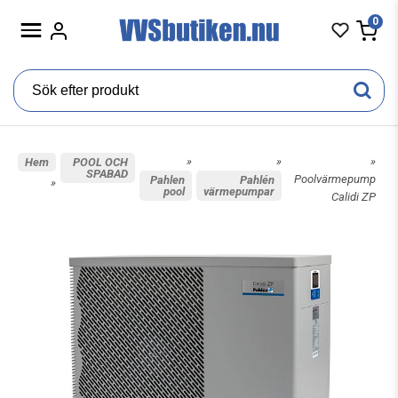
0
»
»
»
Hem
POOL OCH
SPABAD
Poolvärmepump
Pahlen
Pahlén
»
pool
värmepumpar
Calidi ZP