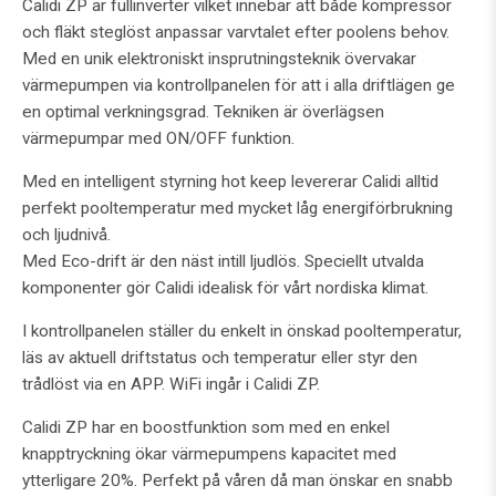
Calidi ZP är fullinverter vilket innebär att både kompressor
och fläkt steglöst anpassar varvtalet efter poolens behov.
Med en unik elektroniskt insprutningsteknik övervakar
värmepumpen via kontrollpanelen för att i alla driftlägen ge
en optimal verkningsgrad. Tekniken är överlägsen
värmepumpar med ON/OFF funktion.
Med en intelligent styrning hot keep levererar Calidi alltid
perfekt pooltemperatur med mycket låg energiförbrukning
och ljudnivå.
Med Eco-drift är den näst intill ljudlös. Speciellt utvalda
komponenter gör Calidi idealisk för vårt nordiska klimat.
I kontrollpanelen ställer du enkelt in önskad pooltemperatur,
läs av aktuell driftstatus och temperatur eller styr den
trådlöst via en APP. WiFi ingår i Calidi ZP.
Calidi ZP har en boostfunktion som med en enkel
knapptryckning ökar värmepumpens kapacitet med
ytterligare 20%. Perfekt på våren då man önskar en snabb