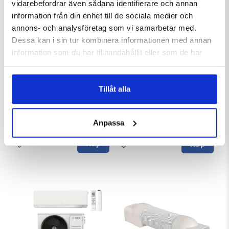
vidarebefordrar även sådana identifierare och annan
information från din enhet till de sociala medier och
annons- och analysföretag som vi samarbetar med.
Dessa kan i sin tur kombinera informationen med annan
information som du har tillhandahållit eller som de har
samlat in när du har använt deras tjänster.
Trolleflex mutter 63mm
ENSTAL VÄRMEPUMPSKÄLL
ANTRACITKOMP.
Trolleflex mutter 63mm
ENSTAL VÄRMEPUMPSKÄLL
Tillåt alla
ANTRACITKOMP.SINGLE
MAINTENANCE-FREE HEAT PUMP
HIDDEN A...
Art nr. 6747933
Art nr. 9764975
Anpassa
42 kr
3285 kr
Köp
Köp