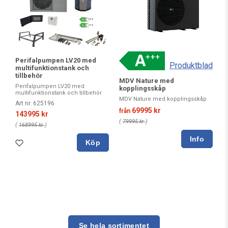
Perifalpumpen LV20 med
Produktblad
multifunktionstank och
tillbehör
MDV Nature med
Perifalpumpen LV20 med
kopplingsskåp
multifunktionstank och tillbehör
MDV Nature med kopplingsskåp
Art nr. 625196
69995 kr
från
143995 kr
(
79995 kr
)
(
168995 kr
)
Köp
Se hela sortimentet