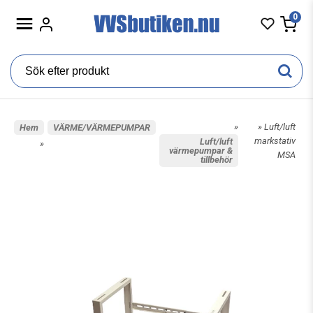
0
»
» Luft/luft
Hem
VÄRME/VÄRMEPUMPAR
markstativ
Luft/luft
»
värmepumpar &
MSA
tillbehör