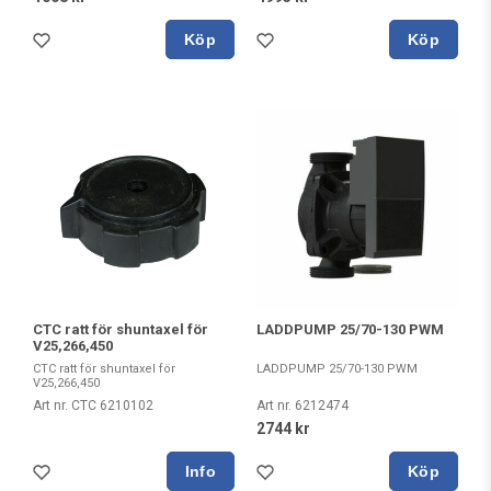
Köp
Köp
CTC ratt för shuntaxel för
LADDPUMP 25/70-130 PWM
V25,266,450
CTC ratt för shuntaxel för
LADDPUMP 25/70-130 PWM
V25,266,450
Art nr. CTC 6210102
Art nr. 6212474
2744 kr
Köp