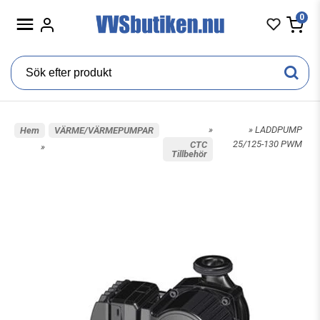
0
»
» LADDPUMP
Hem
VÄRME/VÄRMEPUMPAR
25/125-130 PWM
CTC
»
Tillbehör