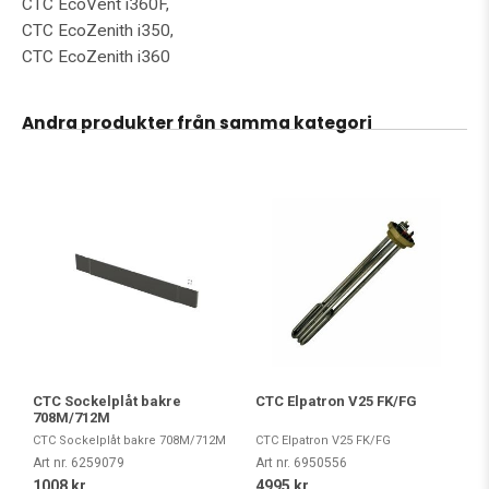
CTC EcoVent i360F,
CTC EcoZenith i350,
CTC EcoZenith i360
Andra produkter från samma kategori
CTC Sockelplåt bakre
CTC Elpatron V25 FK/FG
708M/712M
CTC Sockelplåt bakre 708M/712M
CTC Elpatron V25 FK/FG
Art nr. 6259079
Art nr. 6950556
1008 kr
4995 kr