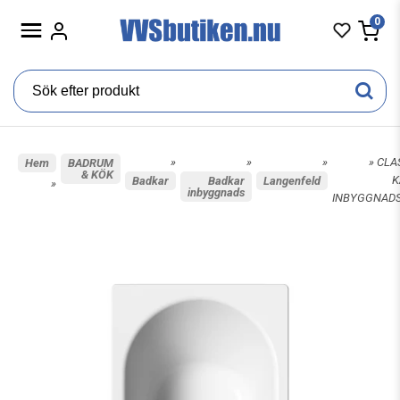
0
»
»
»
» CLA
Hem
BADRUM
& KÖK
K
Badkar
Badkar
Langenfeld
»
inbyggnads
INBYGGNAD