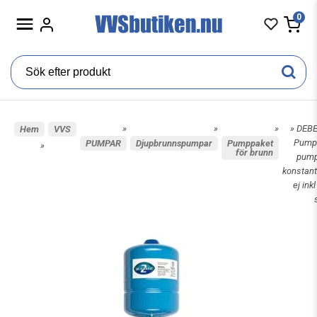
0
»
»
»
» DEB
Hem
VVS
Pump
PUMPAR
Djupbrunnspumpar
Pumppaket
»
för brunn
pump
konstant
ej ink