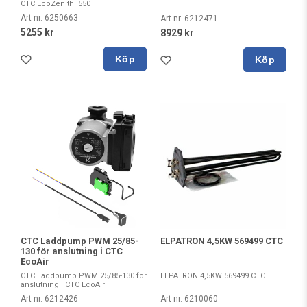
CTC EcoZenith I550
Art nr. 6250663
Art nr. 6212471
5255 kr
8929 kr
Köp
Köp
CTC Laddpump PWM 25/85-
ELPATRON 4,5KW 569499 CTC
130 för anslutning i CTC
EcoAir
CTC Laddpump PWM 25/85-130 för
ELPATRON 4,5KW 569499 CTC
anslutning i CTC EcoAir
Art nr. 6212426
Art nr. 6210060