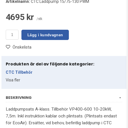
Artikelnamn:
CTC Laddpump 15/75-130 PWM
4695 kr
/stk
Lägg i kundvagnen
Önskelista
Produkten är del av följande kategorier:
CTC Tillbehör
Visa fler
BESKRIVNING
Laddpumpsats A-klass. Tillbehör VP400-600 10-20kW,
7,5m. Inkl instruktion kablar och plintsats. (Plintsats endast
för EcoAir). Ersätter, vid behov, befintlig laddpump i CTC