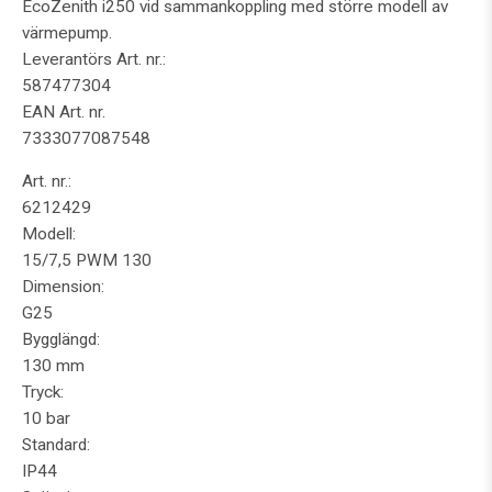
EcoZenith i250 vid sammankoppling med större modell av
värmepump.
Leverantörs Art. nr.:
587477304
EAN Art. nr.
7333077087548
Art. nr.:
6212429
Modell:
15/7,5 PWM 130
Dimension:
G25
Bygglängd:
130 mm
Tryck:
10 bar
Standard:
IP44