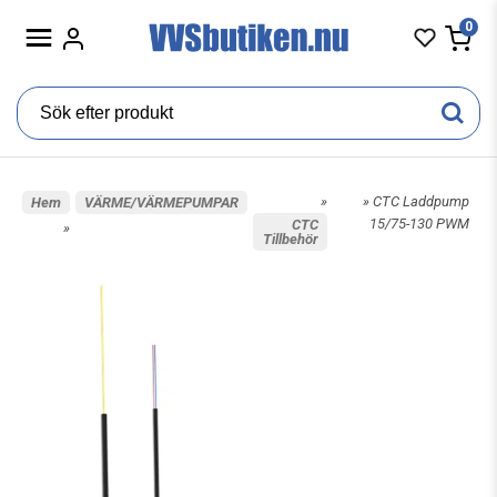
0
»
» CTC Laddpump
Hem
VÄRME/VÄRMEPUMPAR
15/75-130 PWM
CTC
»
Tillbehör