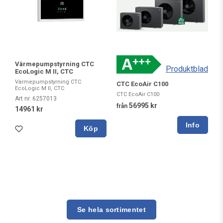
Värmepumpstyrning CTC
Produktblad
EcoLogic M II, CTC
Värmepumpstyrning CTC
CTC EcoAir C100
EcoLogic M II, CTC
CTC EcoAir C100
Art nr. 6257013
56995 kr
från
14961 kr
Köp
Se hela sortimentet