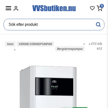
0
»
» CTC GSi
Hem
VÄRME/VÄRMEPUMPAR
612
Bergvärmepumpar
»