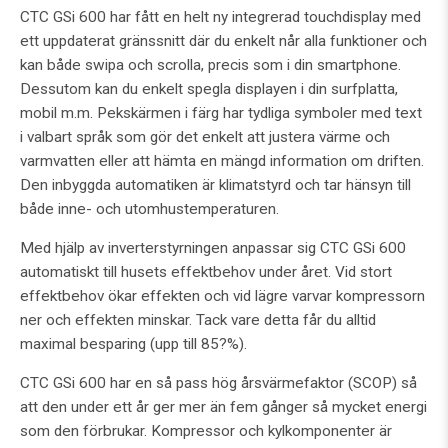
CTC GSi 600 har fått en helt ny integrerad touchdisplay med
ett uppdaterat gränssnitt där du enkelt når alla funktioner och
kan både swipa och scrolla, precis som i din smartphone.
Dessutom kan du enkelt spegla displayen i din surfplatta,
mobil m.m. Pekskärmen i färg har tydliga symboler med text
i valbart språk som gör det enkelt att justera värme och
varmvatten eller att hämta en mängd information om driften.
Den inbyggda automatiken är klimatstyrd och tar hänsyn till
både inne- och utomhustemperaturen.
Med hjälp av inverterstyrningen anpassar sig CTC GSi 600
automatiskt till husets effektbehov under året. Vid stort
effektbehov ökar effekten och vid lägre varvar kompressorn
ner och effekten minskar. Tack vare detta får du alltid
maximal besparing (upp till 85?%).
CTC GSi 600 har en så pass hög årsvärmefaktor (SCOP) så
att den under ett år ger mer än fem gånger så mycket energi
som den förbrukar. Kompressor och kylkomponenter är