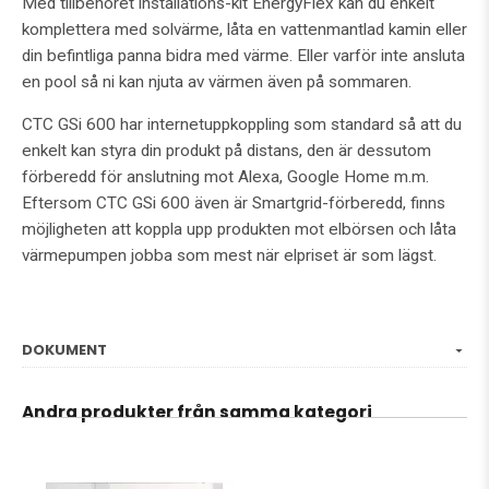
Med tillbehöret installations-kit EnergyFlex kan du enkelt
komplettera med solvärme, låta en vattenmantlad kamin eller
din befintliga panna bidra med värme. Eller varför inte ansluta
en pool så ni kan njuta av värmen även på sommaren.
CTC GSi 600 har internetuppkoppling som standard så att du
enkelt kan styra din produkt på distans, den är dessutom
förberedd för anslutning mot Alexa, Google Home m.m.
Eftersom CTC GSi 600 även är Smartgrid-förberedd, finns
möjligheten att koppla upp produkten mot elbörsen och låta
värmepumpen jobba som mest när elpriset är som lägst.
DOKUMENT
Andra produkter från samma kategori