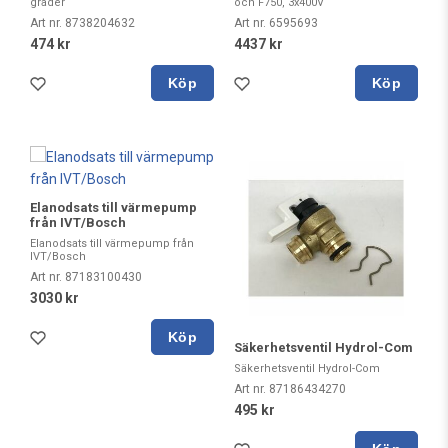
grader
och F750, 3x400V
Art nr. 8738204632
Art nr. 6595693
474 kr
4437 kr
Köp
Köp
Elanodsats till värmepump
från IVT/Bosch
Elanodsats till värmepump från
IVT/Bosch
Art nr. 87183100430
3030 kr
Köp
Säkerhetsventil Hydrol-Com
Säkerhetsventil Hydrol-Com
Art nr. 87186434270
495 kr