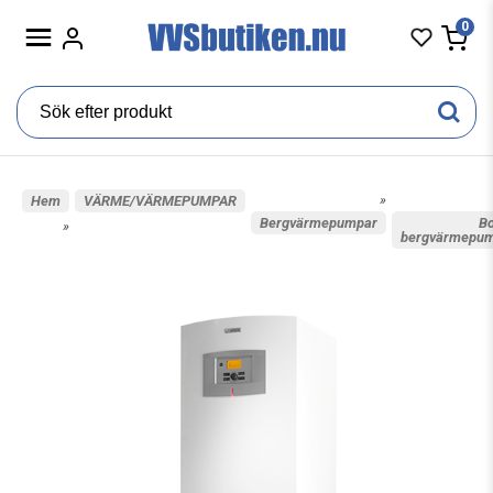
0
»
Hem
VÄRME/VÄRMEPUMPAR
Bergvärmepumpar
B
»
bergvärmepu