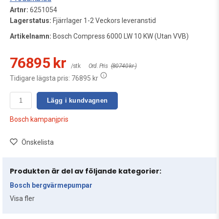
Artnr:
6251054
Lagerstatus:
Fjärrlager 1-2 Veckors leveranstid
Artikelnamn:
Bosch Compress 6000 LW 10 KW (Utan VVB)
76895 kr
/stk
Ord. Pris
(80740 kr )
Tidigare lägsta pris:
76895 kr
Lägg i kundvagnen
Bosch kampanjpris
Önskelista
Produkten är del av följande kategorier:
Bosch bergvärmepumpar
Visa fler