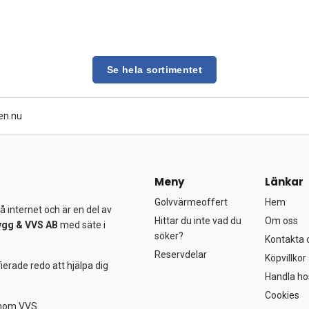
Se hela sortimentet
en.nu
Meny
Länkar
Golvvärmeoffert
Hem
 internet och är en del av
Hittar du inte vad du
Om oss
ygg &
VVS AB
med säte i
söker?
Kontakta 
Reservdelar
Köpvillkor
ierade redo att hjälpa dig
Handla ho
Cookies
 inom VVS.