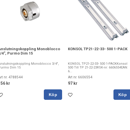
Anslutningskoppling Monoblocco
KONSOL TP21-22-33- 500 1-PACK
3/4", Purmo Dim 15
nslutningskoppling Monoblocco 3/4",
KONSOL TP21-22-33- 500 1-PACKKonsol
Purmo Dim 15
500 Till TP 21-22-23RSK-nr: 6606554EAN:
6...
rt nr. 4788544
Art nr. 6606554
156 kr
97 kr
Köp
Köp