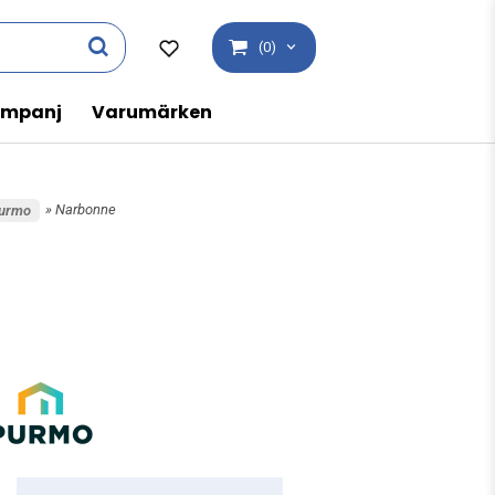
(0)
mpanj
Varumärken
» Narbonne
purmo