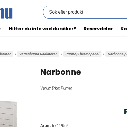
t
Hittar du inte vad du söker?
Reservdelar
Ka
iatorer
»
Vattenburna Radiatorer
»
Purmo/Thermopanel
»
Narbonne 
Narbonne
Varumärke:
Purmo
Artnr:
6741959