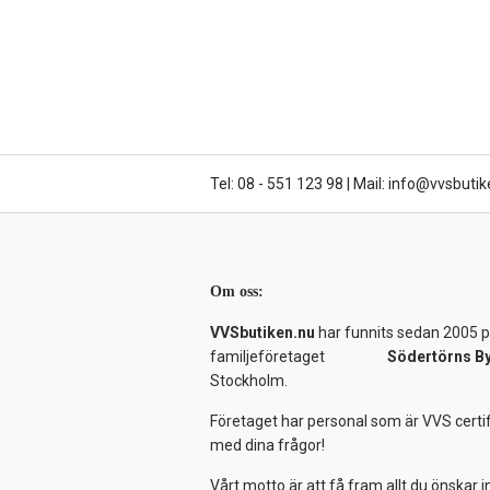
Tel: 08 - 551 123 98
|
Mail: info@vvsbutik
Om oss:
VVSbutiken.nu
har funnits sedan 2005 på
familjeföretaget
Södertörns B
Stockholm.
Företaget har personal som är VVS certif
med dina frågor!
Vårt motto är att få fram allt du önskar